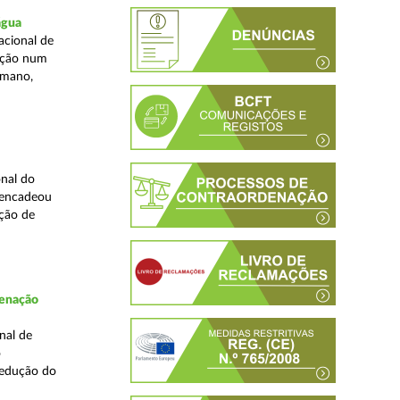
água
acional de
zação num
umano,
nal do
sencadeou
ção de
denação
nal de
o
redução do