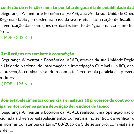
onfeção de refeições num lar por falta de garantia de potabilidade da 
 Segurança Alimentar e Económica (ASAE), através da sua Unidade Oper
Regional do Sul, procedeu na passada sexta-feira, a uma ação de fiscali
ara verificação das condições de abastecimento de água para consumo h
ão ...
o( PDF - 302 Kb )
3 mil artigos em combate à contrafação
 Segurança Alimentar e Económica (ASAE), através da sua Unidade Regio
a Unidade Nacional de Informações e Investigação Criminal (UNIIC), de
 prevenção criminal, visando o combate à economia paralela e a preven
rodutos ...
o( PDF - 195 Kb )
dois estabelecimentos comerciais e instaura 18 processos de contraor
uipamentos próprios para a deposição de resíduos de tabaco
 Segurança Alimentar e Económica (ASAE), realizou, uma operação nacio
recionada a diversos estabelecimentos comerciais, no sentido de verificar 
 normas constantes da Lei n.º 88/2019 de 3 de setembro, com vista à 
 de ...