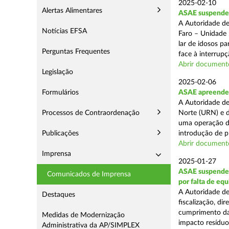
2025-02-10
Alertas Alimentares
ASAE suspende c
A Autoridade de
Notícias EFSA
Faro – Unidade 
lar de idosos p
Perguntas Frequentes
face à interrupç
Abrir document
Legislação
2025-02-06
Formulários
ASAE apreende 
A Autoridade de
Processos de Contraordenação
Norte (URN) e d
uma operação de
Publicações
introdução de p
Abrir document
Imprensa
2025-01-27
ASAE suspende 
Comunicados de Imprensa
por falta de eq
A Autoridade de
Destaques
fiscalização, di
cumprimento das
Medidas de Modernização
impacto resíduos
Administrativa da AP/SIMPLEX