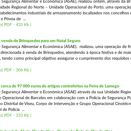
 Segurança Alimentar e Económica (ASAE), realizou ontem, através da Br
nidade Regional do Norte – Unidade Operacional do Porto, uma operaçã
estabelecimentos industriais de armazenamento localizados nos concelhos 
 e Póvoa de ...
o( PDF - 433 Kb )
a venda de Brinquedos para um Natal Seguro
 Segurança Alimentar e Económica (ASAE), realizou, uma operação de fis
l, direcionada à venda de Brinquedos, atendendo à época festiva e de mai
, tendo como principal objetivo assegurar o cumprimento dos requisitos
o( PDF - 306 Kb )
erca de 97 000 euros de artigos contrafeitos na Feira de Lamego
 Segurança Alimentar e Económica (ASAE) através da sua Unidade Regio
 Operacional de Barcelos em colaboração com a Polícia de Segurança Pú
 Distrital de Viseu, Corpo de Intervenção e Grupo Operacional Cinotécn
 de Polícia ...
o( PDF - 333 Kb )