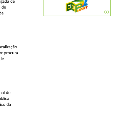
igada de
o de
de
calização
or procura
 de
nal do
blica
ico da