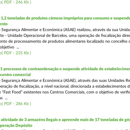
o( PDF - 246 Kb )
1,2 toneladas de produtos cárneos impróprios para consumo e suspende
ento
 Segurança Alimentar e Económica (ASAE) realizou, através da sua Unid
te - Unidade Operacional de Barcelos, uma operação de fiscalização dire
nto de processamento de produtos alimentares localizado no concelho 
bjetivo ...
o( PDF - 235 Kb )
21 processos de contraordenação e suspende atividade de estabelecime
 centro comercial
 Segurança Alimentar e Económica (ASAE), através das suas Unidades Re
eração de fiscalização, a nível nacional, direcionada a estabelecimentos d
 “Fast Food” existentes nos Centros Comerciais, com o objetivo de verifi
 ...
o( PDF - 286 Kb )
tividade de 3 armazéns ilegais e apreende mais de 17 toneladas de gé
Operação Depósito