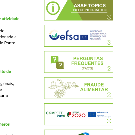
 atividade
ade
cionada a
de Ponte
nto de
gionais,
e
car o
neros