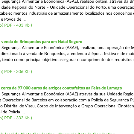
 Segurança Alimentar e Económica (ASAE), realizou ontem, através da Br
nidade Regional do Norte – Unidade Operacional do Porto, uma operaçã
estabelecimentos industriais de armazenamento localizados nos concelhos 
 e Póvoa de ...
o( PDF - 433 Kb )
a venda de Brinquedos para um Natal Seguro
 Segurança Alimentar e Económica (ASAE), realizou, uma operação de fis
l, direcionada à venda de Brinquedos, atendendo à época festiva e de mai
, tendo como principal objetivo assegurar o cumprimento dos requisitos
o( PDF - 306 Kb )
erca de 97 000 euros de artigos contrafeitos na Feira de Lamego
 Segurança Alimentar e Económica (ASAE) através da sua Unidade Regio
 Operacional de Barcelos em colaboração com a Polícia de Segurança Pú
 Distrital de Viseu, Corpo de Intervenção e Grupo Operacional Cinotécn
 de Polícia ...
o( PDF - 333 Kb )