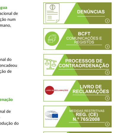
água
acional de
zação num
umano,
nal do
sencadeou
ção de
denação
nal de
o
redução do