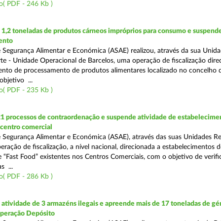
o( PDF - 246 Kb )
1,2 toneladas de produtos cárneos impróprios para consumo e suspende
ento
 Segurança Alimentar e Económica (ASAE) realizou, através da sua Unid
te - Unidade Operacional de Barcelos, uma operação de fiscalização dire
nto de processamento de produtos alimentares localizado no concelho 
bjetivo ...
o( PDF - 235 Kb )
21 processos de contraordenação e suspende atividade de estabelecime
 centro comercial
 Segurança Alimentar e Económica (ASAE), através das suas Unidades Re
eração de fiscalização, a nível nacional, direcionada a estabelecimentos d
 “Fast Food” existentes nos Centros Comerciais, com o objetivo de verifi
 ...
o( PDF - 286 Kb )
tividade de 3 armazéns ilegais e apreende mais de 17 toneladas de gé
Operação Depósito