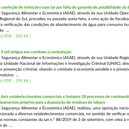
onfeção de refeições num lar por falta de garantia de potabilidade da 
 Segurança Alimentar e Económica (ASAE), através da sua Unidade Oper
Regional do Sul, procedeu na passada sexta-feira, a uma ação de fiscali
ara verificação das condições de abastecimento de água para consumo h
ão ...
o( PDF - 302 Kb )
3 mil artigos em combate à contrafação
 Segurança Alimentar e Económica (ASAE), através da sua Unidade Regio
a Unidade Nacional de Informações e Investigação Criminal (UNIIC), de
 prevenção criminal, visando o combate à economia paralela e a preven
rodutos ...
o( PDF - 195 Kb )
dois estabelecimentos comerciais e instaura 18 processos de contraor
uipamentos próprios para a deposição de resíduos de tabaco
 Segurança Alimentar e Económica (ASAE), realizou, uma operação nacio
recionada a diversos estabelecimentos comerciais, no sentido de verificar 
 normas constantes da Lei n.º 88/2019 de 3 de setembro, com vista à 
 de ...