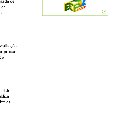
igada de
o de
de
calização
or procura
 de
nal do
blica
ico da