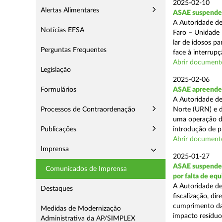
2025-02-10
Alertas Alimentares
ASAE suspende c
A Autoridade de
Notícias EFSA
Faro – Unidade 
lar de idosos p
Perguntas Frequentes
face à interrupç
Abrir document
Legislação
2025-02-06
Formulários
ASAE apreende 
A Autoridade de
Processos de Contraordenação
Norte (URN) e d
uma operação de
Publicações
introdução de p
Abrir document
Imprensa
2025-01-27
ASAE suspende 
Comunicados de Imprensa
por falta de eq
A Autoridade de
Destaques
fiscalização, di
cumprimento das
Medidas de Modernização
impacto resíduos
Administrativa da AP/SIMPLEX