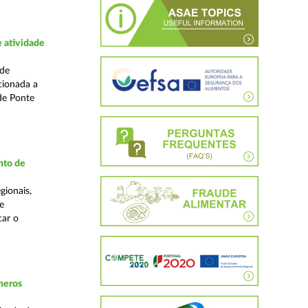
 atividade
ade
cionada a
de Ponte
nto de
gionais,
e
car o
neros