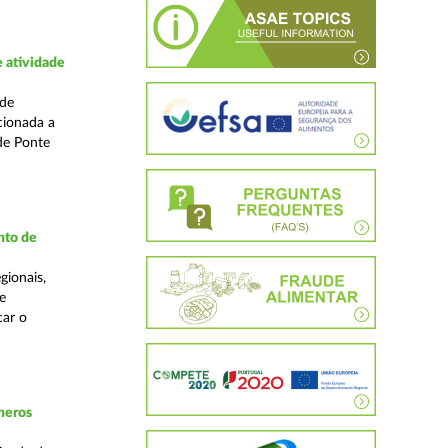
 atividade
ade
cionada a
de Ponte
nto de
gionais,
e
car o
neros