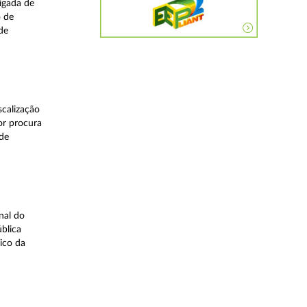
igada de
o de
de
calização
or procura
 de
nal do
blica
ico da