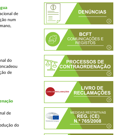
água
acional de
zação num
umano,
nal do
sencadeou
ção de
denação
nal de
o
redução do