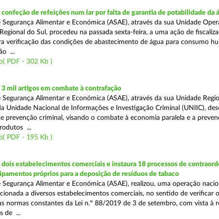
onfeção de refeições num lar por falta de garantia de potabilidade da 
 Segurança Alimentar e Económica (ASAE), através da sua Unidade Oper
Regional do Sul, procedeu na passada sexta-feira, a uma ação de fiscali
ara verificação das condições de abastecimento de água para consumo h
ão ...
o( PDF - 302 Kb )
3 mil artigos em combate à contrafação
 Segurança Alimentar e Económica (ASAE), através da sua Unidade Regio
a Unidade Nacional de Informações e Investigação Criminal (UNIIC), de
 prevenção criminal, visando o combate à economia paralela e a preven
rodutos ...
o( PDF - 195 Kb )
dois estabelecimentos comerciais e instaura 18 processos de contraor
uipamentos próprios para a deposição de resíduos de tabaco
 Segurança Alimentar e Económica (ASAE), realizou, uma operação nacio
recionada a diversos estabelecimentos comerciais, no sentido de verificar 
 normas constantes da Lei n.º 88/2019 de 3 de setembro, com vista à 
 de ...