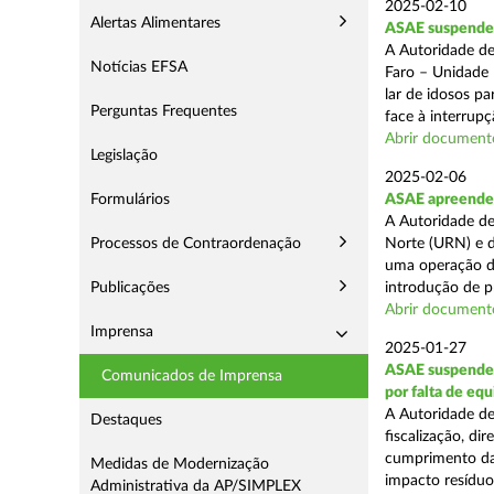
2025-02-10
Alertas Alimentares
ASAE suspende c
A Autoridade de
Notícias EFSA
Faro – Unidade 
lar de idosos p
Perguntas Frequentes
face à interrupç
Abrir document
Legislação
2025-02-06
Formulários
ASAE apreende 
A Autoridade de
Processos de Contraordenação
Norte (URN) e d
uma operação de
Publicações
introdução de p
Abrir document
Imprensa
2025-01-27
ASAE suspende 
Comunicados de Imprensa
por falta de eq
A Autoridade de
Destaques
fiscalização, di
cumprimento das
Medidas de Modernização
impacto resíduos
Administrativa da AP/SIMPLEX