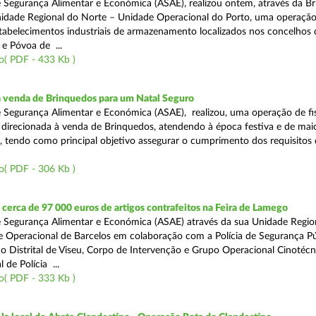
 Segurança Alimentar e Económica (ASAE), realizou ontem, através da Br
nidade Regional do Norte – Unidade Operacional do Porto, uma operaçã
estabelecimentos industriais de armazenamento localizados nos concelhos 
 e Póvoa de ...
o( PDF - 433 Kb )
a venda de Brinquedos para um Natal Seguro
 Segurança Alimentar e Económica (ASAE), realizou, uma operação de fis
l, direcionada à venda de Brinquedos, atendendo à época festiva e de mai
, tendo como principal objetivo assegurar o cumprimento dos requisitos
o( PDF - 306 Kb )
erca de 97 000 euros de artigos contrafeitos na Feira de Lamego
 Segurança Alimentar e Económica (ASAE) através da sua Unidade Regio
 Operacional de Barcelos em colaboração com a Polícia de Segurança Pú
 Distrital de Viseu, Corpo de Intervenção e Grupo Operacional Cinotécn
 de Polícia ...
o( PDF - 333 Kb )