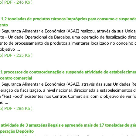
o( PDF - 246 Kb )
1,2 toneladas de produtos cárneos impróprios para consumo e suspende
ento
 Segurança Alimentar e Económica (ASAE) realizou, através da sua Unid
te - Unidade Operacional de Barcelos, uma operação de fiscalização dire
nto de processamento de produtos alimentares localizado no concelho 
bjetivo ...
o( PDF - 235 Kb )
21 processos de contraordenação e suspende atividade de estabelecime
 centro comercial
 Segurança Alimentar e Económica (ASAE), através das suas Unidades Re
eração de fiscalização, a nível nacional, direcionada a estabelecimentos d
 “Fast Food” existentes nos Centros Comerciais, com o objetivo de verifi
 ...
o( PDF - 286 Kb )
tividade de 3 armazéns ilegais e apreende mais de 17 toneladas de gé
Operação Depósito