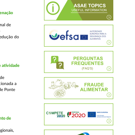
denação
nal de
o
redução do
 atividade
ade
cionada a
de Ponte
nto de
gionais,