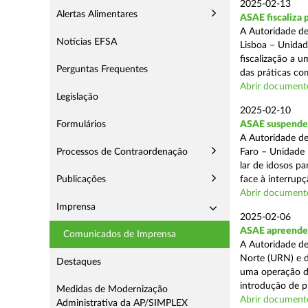
2025-02-13
Alertas Alimentares
ASAE fiscaliza 
A Autoridade de
Notícias EFSA
Lisboa – Unidad
fiscalização a 
Perguntas Frequentes
das práticas com
Abrir document
Legislação
2025-02-10
Formulários
ASAE suspende c
A Autoridade de
Processos de Contraordenação
Faro – Unidade 
lar de idosos p
Publicações
face à interrupç
Abrir document
Imprensa
2025-02-06
ASAE apreende 
Comunicados de Imprensa
A Autoridade de
Norte (URN) e d
Destaques
uma operação de
introdução de p
Medidas de Modernização
Abrir document
Administrativa da AP/SIMPLEX