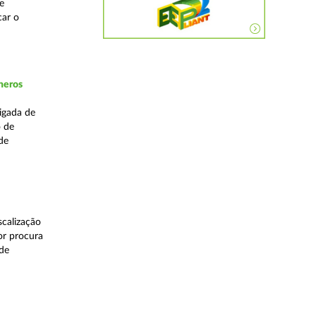
e
car o
neros
igada de
o de
de
calização
or procura
 de