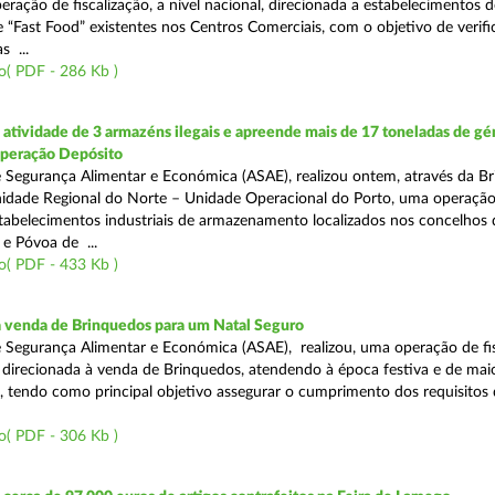
eração de fiscalização, a nível nacional, direcionada a estabelecimentos d
 “Fast Food” existentes nos Centros Comerciais, com o objetivo de verifi
 ...
o( PDF - 286 Kb )
tividade de 3 armazéns ilegais e apreende mais de 17 toneladas de gé
Operação Depósito
 Segurança Alimentar e Económica (ASAE), realizou ontem, através da Br
nidade Regional do Norte – Unidade Operacional do Porto, uma operaçã
estabelecimentos industriais de armazenamento localizados nos concelhos 
 e Póvoa de ...
o( PDF - 433 Kb )
a venda de Brinquedos para um Natal Seguro
 Segurança Alimentar e Económica (ASAE), realizou, uma operação de fis
l, direcionada à venda de Brinquedos, atendendo à época festiva e de mai
, tendo como principal objetivo assegurar o cumprimento dos requisitos
o( PDF - 306 Kb )