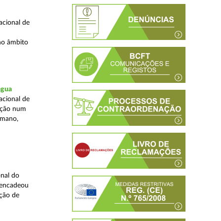
acional de
no âmbito
água
acional de
zação num
umano,
nal do
sencadeou
ção de