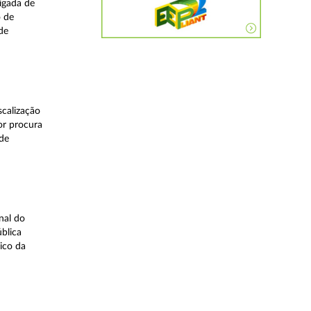
igada de
o de
de
calização
or procura
 de
nal do
blica
ico da