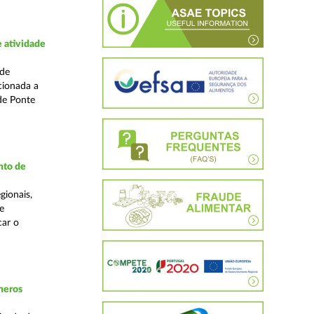
 atividade
ade
cionada a
de Ponte
nto de
gionais,
e
car o
neros