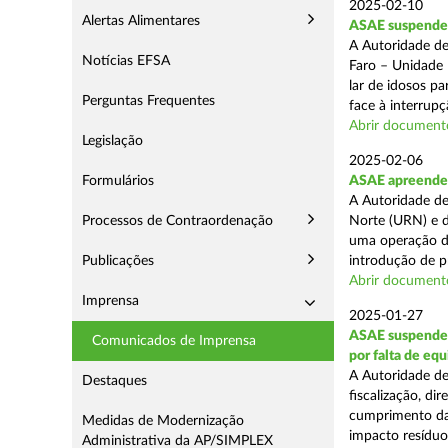
2025-02-10
Alertas Alimentares
ASAE suspende c
A Autoridade de
Notícias EFSA
Faro – Unidade 
lar de idosos p
Perguntas Frequentes
face à interrupç
Abrir document
Legislação
2025-02-06
Formulários
ASAE apreende 
A Autoridade de
Processos de Contraordenação
Norte (URN) e d
uma operação de
Publicações
introdução de p
Abrir document
Imprensa
2025-01-27
ASAE suspende 
Comunicados de Imprensa
por falta de eq
A Autoridade de
Destaques
fiscalização, di
cumprimento das
Medidas de Modernização
impacto resíduos
Administrativa da AP/SIMPLEX