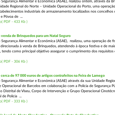
 Segurança Alimentar e Económica (ASAE), realizou ontem, através da Br
nidade Regional do Norte – Unidade Operacional do Porto, uma operaçã
estabelecimentos industriais de armazenamento localizados nos concelhos 
 e Póvoa de ...
o( PDF - 433 Kb )
a venda de Brinquedos para um Natal Seguro
 Segurança Alimentar e Económica (ASAE), realizou, uma operação de fis
l, direcionada à venda de Brinquedos, atendendo à época festiva e de mai
, tendo como principal objetivo assegurar o cumprimento dos requisitos
o( PDF - 306 Kb )
erca de 97 000 euros de artigos contrafeitos na Feira de Lamego
 Segurança Alimentar e Económica (ASAE) através da sua Unidade Regio
 Operacional de Barcelos em colaboração com a Polícia de Segurança Pú
 Distrital de Viseu, Corpo de Intervenção e Grupo Operacional Cinotécn
 de Polícia ...
o( PDF - 333 Kb )