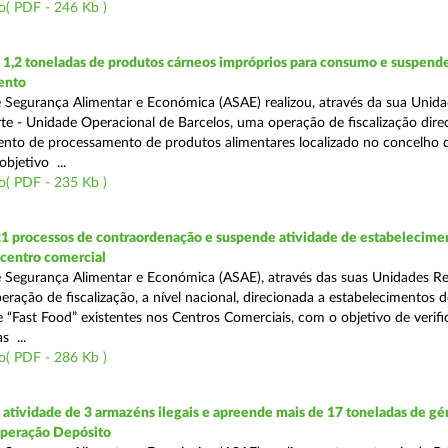
o( PDF - 246 Kb )
1,2 toneladas de produtos cárneos impróprios para consumo e suspende
ento
 Segurança Alimentar e Económica (ASAE) realizou, através da sua Unid
te - Unidade Operacional de Barcelos, uma operação de fiscalização dire
nto de processamento de produtos alimentares localizado no concelho 
bjetivo ...
o( PDF - 235 Kb )
21 processos de contraordenação e suspende atividade de estabelecime
 centro comercial
 Segurança Alimentar e Económica (ASAE), através das suas Unidades Re
eração de fiscalização, a nível nacional, direcionada a estabelecimentos d
 “Fast Food” existentes nos Centros Comerciais, com o objetivo de verifi
 ...
o( PDF - 286 Kb )
tividade de 3 armazéns ilegais e apreende mais de 17 toneladas de gé
Operação Depósito