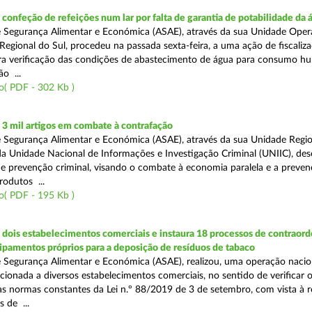
onfeção de refeições num lar por falta de garantia de potabilidade da 
 Segurança Alimentar e Económica (ASAE), através da sua Unidade Oper
Regional do Sul, procedeu na passada sexta-feira, a uma ação de fiscali
ara verificação das condições de abastecimento de água para consumo h
ão ...
o( PDF - 302 Kb )
3 mil artigos em combate à contrafação
 Segurança Alimentar e Económica (ASAE), através da sua Unidade Regio
a Unidade Nacional de Informações e Investigação Criminal (UNIIC), de
 prevenção criminal, visando o combate à economia paralela e a preven
rodutos ...
o( PDF - 195 Kb )
dois estabelecimentos comerciais e instaura 18 processos de contraor
uipamentos próprios para a deposição de resíduos de tabaco
 Segurança Alimentar e Económica (ASAE), realizou, uma operação nacio
recionada a diversos estabelecimentos comerciais, no sentido de verificar 
 normas constantes da Lei n.º 88/2019 de 3 de setembro, com vista à 
 de ...