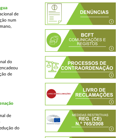
água
acional de
zação num
umano,
nal do
sencadeou
ção de
denação
nal de
o
redução do