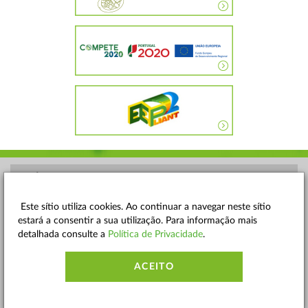
POLÍTICA DE PRIVACIDADE
TERMOS E CONDIÇÕES
Este sítio utiliza cookies. Ao continuar a navegar neste sítio
estará a consentir a sua utilização. Para informação mais
MAPA DO SITE
detalhada consulte a
Política de Privacidade
.
CONTACTOS
ACEITO
ACESSIBILIDADE