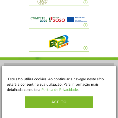
POLÍTICA DE PRIVACIDADE
TERMOS E CONDIÇÕES
Este sítio utiliza cookies. Ao continuar a navegar neste sítio
estará a consentir a sua utilização. Para informação mais
MAPA DO SITE
detalhada consulte a
Política de Privacidade
.
CONTACTOS
ACEITO
ACESSIBILIDADE