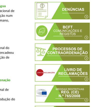
água
acional de
zação num
umano,
nal do
sencadeou
ção de
denação
nal de
o
redução do