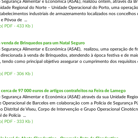
 Segurança Alimentar e Económica (ASAE), realizou ontem, através da Br
nidade Regional do Norte – Unidade Operacional do Porto, uma operaçã
estabelecimentos industriais de armazenamento localizados nos concelhos 
 e Póvoa de ...
o( PDF - 433 Kb )
a venda de Brinquedos para um Natal Seguro
 Segurança Alimentar e Económica (ASAE), realizou, uma operação de fis
l, direcionada à venda de Brinquedos, atendendo à época festiva e de mai
, tendo como principal objetivo assegurar o cumprimento dos requisitos
o( PDF - 306 Kb )
erca de 97 000 euros de artigos contrafeitos na Feira de Lamego
 Segurança Alimentar e Económica (ASAE) através da sua Unidade Regio
 Operacional de Barcelos em colaboração com a Polícia de Segurança Pú
 Distrital de Viseu, Corpo de Intervenção e Grupo Operacional Cinotécn
 de Polícia ...
o( PDF - 333 Kb )