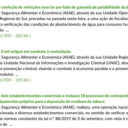
onfeção de refeições num lar por falta de garantia de potabilidade da 
 Segurança Alimentar e Económica (ASAE), através da sua Unidade Oper
Regional do Sul, procedeu na passada sexta-feira, a uma ação de fiscali
ara verificação das condições de abastecimento de água para consumo h
ão ...
o( PDF - 302 Kb )
3 mil artigos em combate à contrafação
 Segurança Alimentar e Económica (ASAE), através da sua Unidade Regio
a Unidade Nacional de Informações e Investigação Criminal (UNIIC), de
 prevenção criminal, visando o combate à economia paralela e a preven
rodutos ...
o( PDF - 195 Kb )
dois estabelecimentos comerciais e instaura 18 processos de contraor
uipamentos próprios para a deposição de resíduos de tabaco
 Segurança Alimentar e Económica (ASAE), realizou, uma operação nacio
recionada a diversos estabelecimentos comerciais, no sentido de verificar 
 normas constantes da Lei n.º 88/2019 de 3 de setembro, com vista à 
 de ...