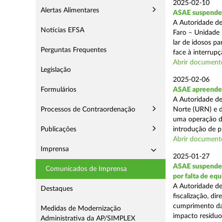
2025-02-10
Alertas Alimentares
ASAE suspende c
A Autoridade de
Notícias EFSA
Faro – Unidade 
lar de idosos p
Perguntas Frequentes
face à interrupç
Abrir document
Legislação
2025-02-06
Formulários
ASAE apreende 
A Autoridade de
Processos de Contraordenação
Norte (URN) e d
uma operação de
Publicações
introdução de p
Abrir document
Imprensa
2025-01-27
ASAE suspende 
Comunicados de Imprensa
por falta de eq
A Autoridade de
Destaques
fiscalização, di
cumprimento das
Medidas de Modernização
impacto resíduos
Administrativa da AP/SIMPLEX