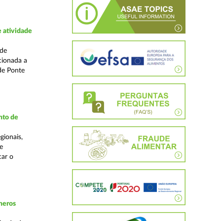
 atividade
ade
cionada a
de Ponte
nto de
gionais,
e
car o
neros