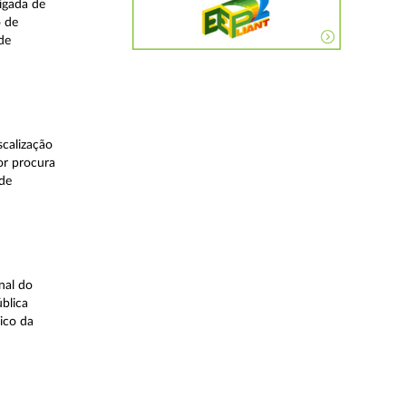
igada de
o de
de
calização
or procura
 de
nal do
blica
ico da