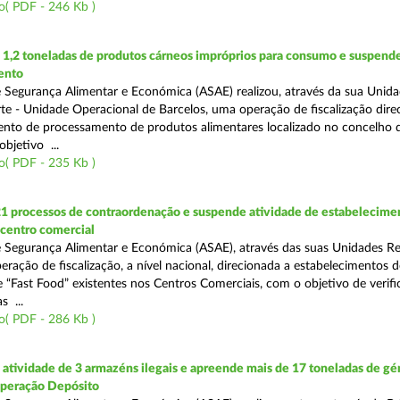
o( PDF - 246 Kb )
1,2 toneladas de produtos cárneos impróprios para consumo e suspende
ento
 Segurança Alimentar e Económica (ASAE) realizou, através da sua Unid
te - Unidade Operacional de Barcelos, uma operação de fiscalização dire
nto de processamento de produtos alimentares localizado no concelho 
bjetivo ...
o( PDF - 235 Kb )
21 processos de contraordenação e suspende atividade de estabelecime
 centro comercial
 Segurança Alimentar e Económica (ASAE), através das suas Unidades Re
eração de fiscalização, a nível nacional, direcionada a estabelecimentos d
 “Fast Food” existentes nos Centros Comerciais, com o objetivo de verifi
 ...
o( PDF - 286 Kb )
tividade de 3 armazéns ilegais e apreende mais de 17 toneladas de gé
Operação Depósito