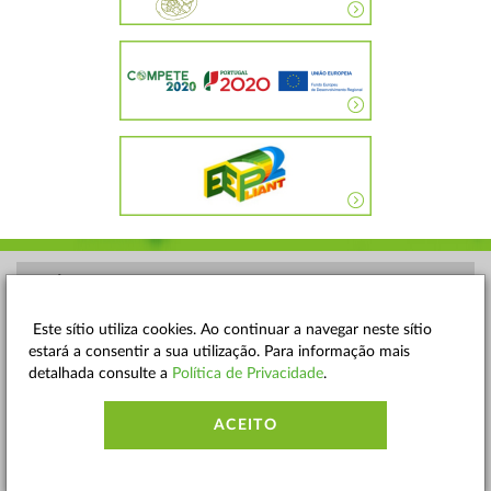
POLÍTICA DE PRIVACIDADE
TERMOS E CONDIÇÕES
Este sítio utiliza cookies. Ao continuar a navegar neste sítio
estará a consentir a sua utilização. Para informação mais
MAPA DO SITE
detalhada consulte a
Política de Privacidade
.
CONTACTOS
ACEITO
ACESSIBILIDADE