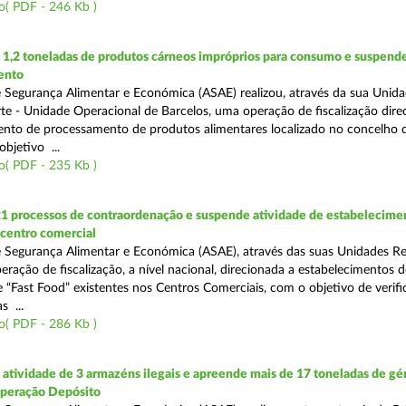
o( PDF - 246 Kb )
1,2 toneladas de produtos cárneos impróprios para consumo e suspende
ento
 Segurança Alimentar e Económica (ASAE) realizou, através da sua Unid
te - Unidade Operacional de Barcelos, uma operação de fiscalização dire
nto de processamento de produtos alimentares localizado no concelho 
bjetivo ...
o( PDF - 235 Kb )
21 processos de contraordenação e suspende atividade de estabelecime
 centro comercial
 Segurança Alimentar e Económica (ASAE), através das suas Unidades Re
eração de fiscalização, a nível nacional, direcionada a estabelecimentos d
 “Fast Food” existentes nos Centros Comerciais, com o objetivo de verifi
 ...
o( PDF - 286 Kb )
tividade de 3 armazéns ilegais e apreende mais de 17 toneladas de gé
Operação Depósito