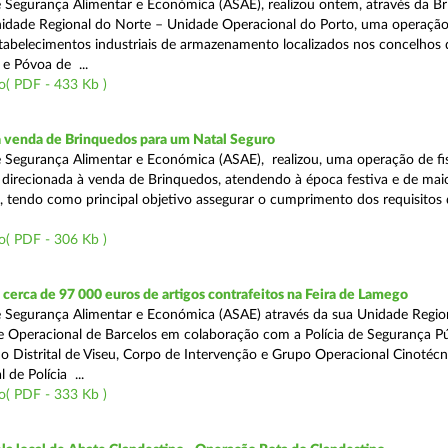
 Segurança Alimentar e Económica (ASAE), realizou ontem, através da Br
nidade Regional do Norte – Unidade Operacional do Porto, uma operaçã
estabelecimentos industriais de armazenamento localizados nos concelhos 
 e Póvoa de ...
o( PDF - 433 Kb )
a venda de Brinquedos para um Natal Seguro
 Segurança Alimentar e Económica (ASAE), realizou, uma operação de fis
l, direcionada à venda de Brinquedos, atendendo à época festiva e de mai
, tendo como principal objetivo assegurar o cumprimento dos requisitos
o( PDF - 306 Kb )
erca de 97 000 euros de artigos contrafeitos na Feira de Lamego
 Segurança Alimentar e Económica (ASAE) através da sua Unidade Regio
 Operacional de Barcelos em colaboração com a Polícia de Segurança Pú
 Distrital de Viseu, Corpo de Intervenção e Grupo Operacional Cinotécn
 de Polícia ...
o( PDF - 333 Kb )