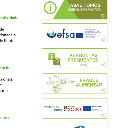
 atividade
ade
cionada a
de Ponte
nto de
gionais,
e
car o
neros