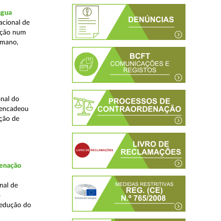
água
acional de
zação num
umano,
nal do
sencadeou
ção de
denação
nal de
o
redução do