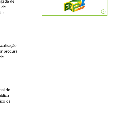
igada de
o de
de
calização
or procura
 de
nal do
blica
ico da