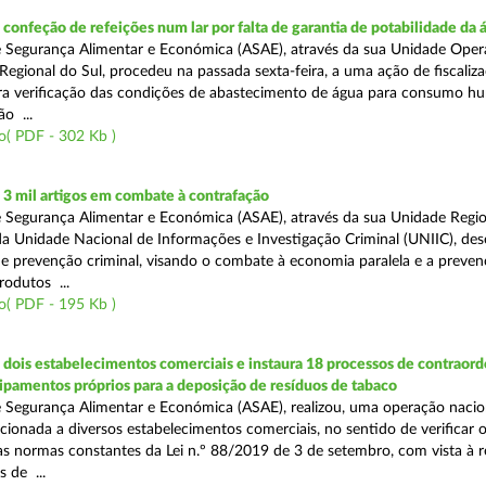
onfeção de refeições num lar por falta de garantia de potabilidade da 
 Segurança Alimentar e Económica (ASAE), através da sua Unidade Oper
Regional do Sul, procedeu na passada sexta-feira, a uma ação de fiscali
ara verificação das condições de abastecimento de água para consumo h
ão ...
o( PDF - 302 Kb )
3 mil artigos em combate à contrafação
 Segurança Alimentar e Económica (ASAE), através da sua Unidade Regio
a Unidade Nacional de Informações e Investigação Criminal (UNIIC), de
 prevenção criminal, visando o combate à economia paralela e a preven
rodutos ...
o( PDF - 195 Kb )
dois estabelecimentos comerciais e instaura 18 processos de contraor
uipamentos próprios para a deposição de resíduos de tabaco
 Segurança Alimentar e Económica (ASAE), realizou, uma operação nacio
recionada a diversos estabelecimentos comerciais, no sentido de verificar 
 normas constantes da Lei n.º 88/2019 de 3 de setembro, com vista à 
 de ...