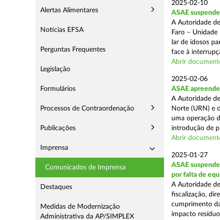
2025-02-10
Alertas Alimentares
ASAE suspende c
A Autoridade de
Notícias EFSA
Faro – Unidade 
lar de idosos p
Perguntas Frequentes
face à interrupç
Abrir document
Legislação
2025-02-06
Formulários
ASAE apreende 
A Autoridade de
Processos de Contraordenação
Norte (URN) e d
uma operação de
Publicações
introdução de p
Abrir document
Imprensa
2025-01-27
ASAE suspende 
Comunicados de Imprensa
por falta de eq
A Autoridade de
Destaques
fiscalização, di
cumprimento das
Medidas de Modernização
impacto resíduos
Administrativa da AP/SIMPLEX