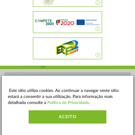
POLÍTICA DE PRIVACIDADE
TERMOS E CONDIÇÕES
Este sítio utiliza cookies. Ao continuar a navegar neste sítio
estará a consentir a sua utilização. Para informação mais
MAPA DO SITE
detalhada consulte a
Política de Privacidade
.
CONTACTOS
ACEITO
ACESSIBILIDADE