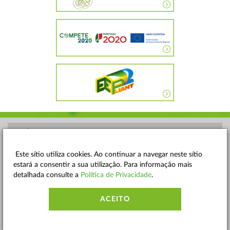
POLÍTICA DE PRIVACIDADE
TERMOS E CONDIÇÕES
Este sítio utiliza cookies. Ao continuar a navegar neste sítio
estará a consentir a sua utilização. Para informação mais
MAPA DO SITE
detalhada consulte a
Política de Privacidade
.
CONTACTOS
ACEITO
ACESSIBILIDADE