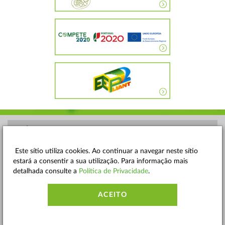
POLÍTICA DE PRIVACIDADE
TERMOS E CONDIÇÕES
Este sítio utiliza cookies. Ao continuar a navegar neste sítio
estará a consentir a sua utilização. Para informação mais
MAPA DO SITE
detalhada consulte a
Política de Privacidade
.
CONTACTOS
ACEITO
ACESSIBILIDADE