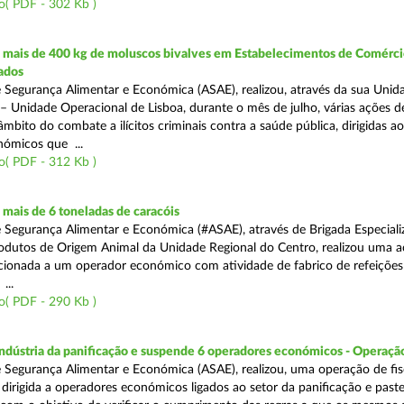
o( PDF - 302 Kb )
mais de 400 kg de moluscos bivalves em Estabelecimentos de Comérci
ados
 Segurança Alimentar e Económica (ASAE), realizou, através da sua Unid
 – Unidade Operacional de Lisboa, durante o mês de julho, várias ações d
 âmbito do combate a ilícitos criminais contra a saúde pública, dirigidas ao
ómicos que ...
o( PDF - 312 Kb )
mais de 6 toneladas de caracóis
 Segurança Alimentar e Económica (#ASAE), através de Brigada Especiali
rodutos de Origem Animal da Unidade Regional do Centro, realizou uma 
recionada a um operador económico com atividade de fabrico de refeições
...
o( PDF - 290 Kb )
indústria da panificação e suspende 6 operadores económicos - Operaçã
 Segurança Alimentar e Económica (ASAE), realizou, uma operação de fisc
, dirigida a operadores económicos ligados ao setor da panificação e past