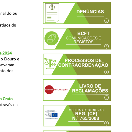
nal do Sul
rtigos de
a 2024
 do Douro e
omoveram
nto dos
o Crato
através da