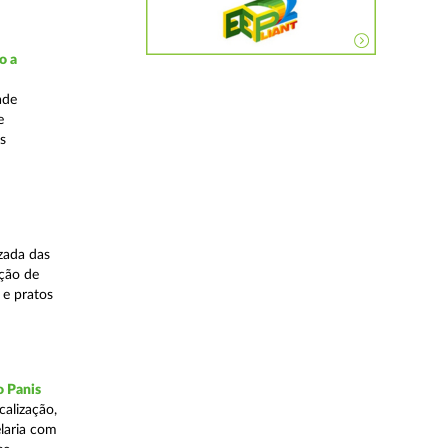
o a
ade
e
s
zada das
ação de
 e pratos
o Panis
alização,
elaria com