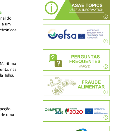
a
nal do
a a um
etrónicos
 Marítima
unta, nas
a Telha,
speção
s de uma