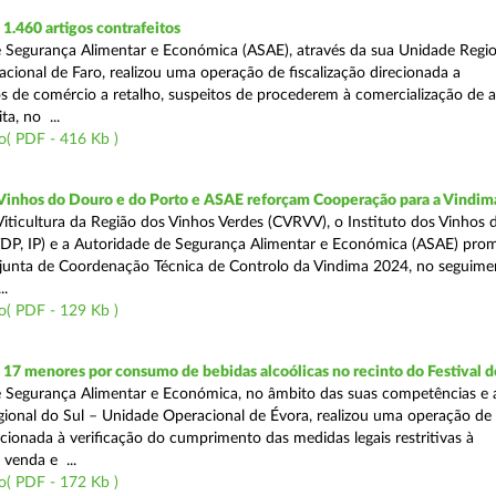
.460 artigos contrafeitos
 Segurança Alimentar e Económica (ASAE), através da sua Unidade Regio
cional de Faro, realizou uma operação de fiscalização direcionada a
s de comércio a retalho, suspeitos de procederem à comercialização de a
ta, no ...
o( PDF - 416 Kb )
 Vinhos do Douro e do Porto e ASAE reforçam Cooperação para a Vindim
iticultura da Região dos Vinhos Verdes (CVRVV), o Instituto dos Vinhos
(IVDP, IP) e a Autoridade de Segurança Alimentar e Económica (ASAE) pr
junta de Coordenação Técnica de Controlo da Vindima 2024, no seguime
..
o( PDF - 129 Kb )
 17 menores por consumo de bebidas alcoólicas no recinto do Festival d
 Segurança Alimentar e Económica, no âmbito das suas competências e 
ional do Sul – Unidade Operacional de Évora, realizou uma operação de
recionada à verificação do cumprimento das medidas legais restritivas à
 venda e ...
o( PDF - 172 Kb )