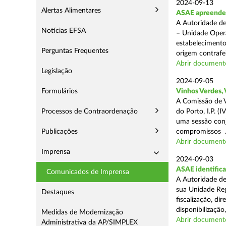
2024-09-13
Alertas Alimentares
ASAE apreende 1
A Autoridade de
Notícias EFSA
– Unidade Opera
estabelecimento
Perguntas Frequentes
origem contrafei
Abrir document
Legislação
2024-09-05
Formulários
Vinhos Verdes,
A Comissão de V
Processos de Contraordenação
do Porto, I.P. 
uma sessão con
Publicações
compromissos .
Abrir document
Imprensa
2024-09-03
ASAE identifica
Comunicados de Imprensa
A Autoridade de
sua Unidade Reg
Destaques
fiscalização, di
disponibilização,
Medidas de Modernização
Abrir document
Administrativa da AP/SIMPLEX