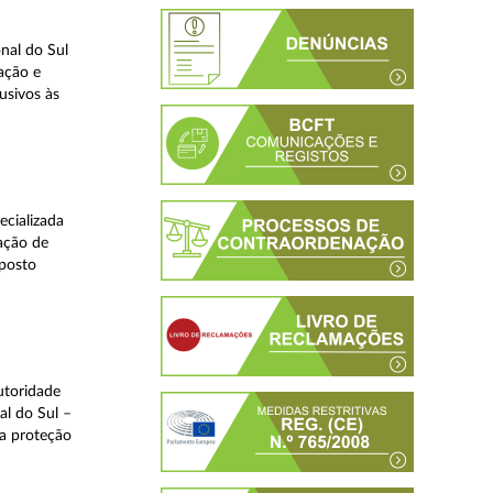
nal do Sul
ação e
usivos às
ecializada
ação de
eposto
utoridade
al do Sul –
na proteção