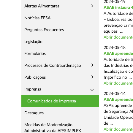
2024-05-19
Alertas Alimentares
ASAE instaura 4
A Autoridade de
Notícias EFSA
– Lisboa, reali
prevenção crimin
Perguntas Frequentes
equipas ...
Abrir document
Legislação
2024-05-18
Formulários
ASAE apreende 
Autoridade de S
Processos de Contraordenação
das Indústrias 
fiscalização e c
Publicações
frigorífico no ...
Abrir document
Imprensa
2024-05-14
ASAE apreende 4
Comunicados de Imprensa
ASAE apreende 4
de Segurança Al
Destaques
Unidade Operaci
de ...
Medidas de Modernização
Abrir document
Administrativa da AP/SIMPLEX