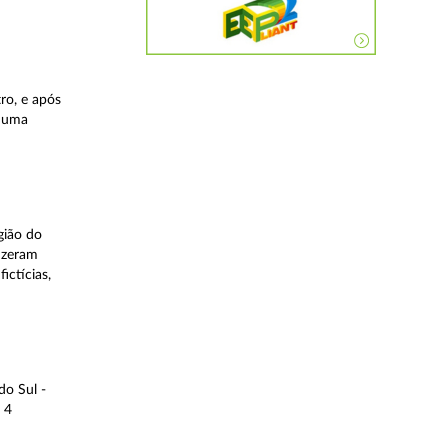
ro, e após
, uma
gião do
fizeram
ictícias,
do Sul -
 4