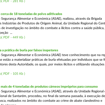
o( PDF - 281 Kb )
cerca de 18 toneladas de polvo aditivados
 Segurança Alimentar e Económica (ASAE), realizou, através da Brigada
as Indústrias de Produtos de Origem Animal, da Unidade Regional do Cent
as de investigação no âmbito do combate a ilícitos contra a saúde pública
peção ...
o( PDF - 449 Kb )
 a prática de burla por falsos inspetores
e Segurança Alimentar e Económica (ASAE) teve conhecimento que na re
se estão a materializar práticas de burla efetuadas por indivíduos que se 
tores desta Autoridade, os quais, por meios ilícitos e utilizando situações f
o( PDF - 105 Kb )
mais de 4 toneladas de produtos cárneos impróprios para consumo
 Segurança Alimentar e Económica (ASAE), através da Unidade Regional 
onal de Santarém, procedeu, no final da semana passada, à execução de
ca, realizados no âmbito do combate ao crime de abate clandestino e