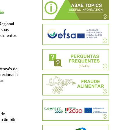
ção
Regional
 suas
ecimentos
através da
irecionada
as
ade
no âmbito