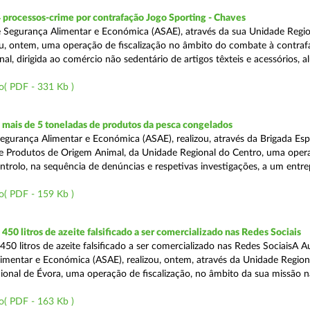
 processos-crime por contrafação Jogo Sporting - Chaves
 Segurança Alimentar e Económica (ASAE), através da sua Unidade Regio
zou, ontem, uma operação de fiscalização no âmbito do combate à contraf
al, dirigida ao comércio não sedentário de artigos têxteis e acessórios, al
o( PDF - 331 Kb )
mais de 5 toneladas de produtos da pesca congelados
egurança Alimentar e Económica (ASAE), realizou, através da Brigada Esp
de Produtos de Origem Animal, da Unidade Regional do Centro, uma oper
ontrolo, na sequência de denúncias e respetivas investigações, a um entr
o( PDF - 159 Kb )
50 litros de azeite falsificado a ser comercializado nas Redes Sociais
50 litros de azeite falsificado a ser comercializado nas Redes SociaisA A
imentar e Económica (ASAE), realizou, ontem, através da Unidade Region
onal de Évora, uma operação de fiscalização, no âmbito da sua missão 
o( PDF - 163 Kb )