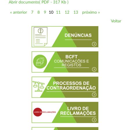
Abrir documento( PDF - 317 Kb )
« anterior
7
8
9
10
11
12
13
próximo »
Voltar