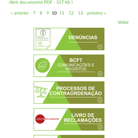
Abrir documento( PDF - 317 Kb )
« anterior
7
8
9
10
11
12
13
próximo »
Voltar