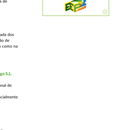
a de
zada dos
ão de
em como na
go S.L.
onal de
encialmente