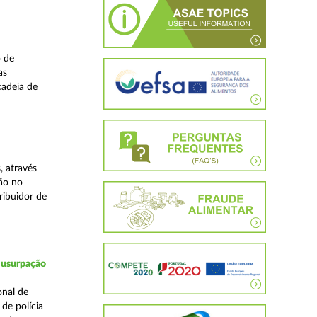
o de
as
cadeia de
, através
ão no
ribuidor de
 usurpação
onal de
de polícia