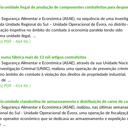
a unidade ilegal de produção de componentes contrafeitos para despor
 Segurança Alimentar e Económica (ASAE), na sequência de uma investi
s da Unidade Regional do Sul – Unidade Operacional de Évora, no distrito
 ação inspetiva no âmbito do combate à economia paralela tendo sido
a unidade ilegal, ...
o( PDF - 464 Kb )
uma fábrica mais de 13 mil artigos contrafeitos
 Segurança Alimentar e Económica (ASAE), através da sua Unidade Naci
nvestigação Criminal (UNIIC), realizou uma operação de prevenção crimi
 no âmbito do combate à violação dos direitos de propriedade industrial,
de ...
o( PDF - 414 Kb )
a unidade clandestina de armazenamento e distribuição de carne de ca
 Segurança Alimentar e Económica (ASAE), realizou, nas últimas semanas
onal do Sul - Unidade Operacional de Évora, uma operação de fiscalizaç
um operador económico que se dedicava ao armazenamento e expedição 
 ...