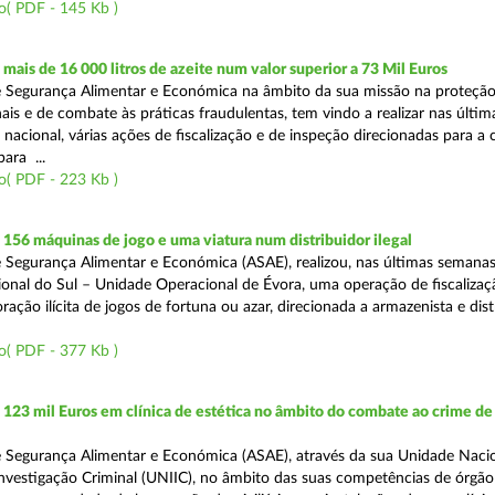
o( PDF - 145 Kb )
ais de 16 000 litros de azeite num valor superior a 73 Mil Euros
 Segurança Alimentar e Económica na âmbito da sua missão na proteçã
is e de combate às práticas fraudulentas, tem vindo a realizar nas últim
 nacional, várias ações de fiscalização e de inspeção direcionadas para a 
para ...
o( PDF - 223 Kb )
56 máquinas de jogo e uma viatura num distribuidor ilegal
 Segurança Alimentar e Económica (ASAE), realizou, nas últimas semanas
onal do Sul – Unidade Operacional de Évora, uma operação de fiscalizaç
ação ilícita de jogos de fortuna ou azar, direcionada a armazenista e dist
o( PDF - 377 Kb )
23 mil Euros em clínica de estética no âmbito do combate ao crime de
 Segurança Alimentar e Económica (ASAE), através da sua Unidade Naci
nvestigação Criminal (UNIIC), no âmbito das suas competências de órgão 