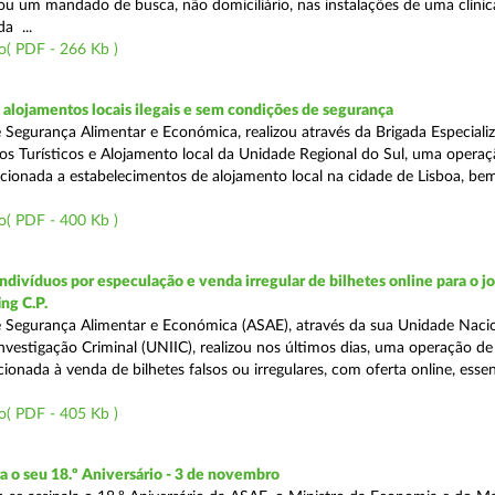
tou um mandado de busca, não domiciliário, nas instalações de uma clínic
da ...
o( PDF - 266 Kb )
lojamentos locais ilegais e sem condições de segurança
 Segurança Alimentar e Económica, realizou através da Brigada Especiali
 Turísticos e Alojamento local da Unidade Regional do Sul, uma operaç
irecionada a estabelecimentos de alojamento local na cidade de Lisboa, b
o( PDF - 400 Kb )
divíduos por especulação e venda irregular de bilhetes online para o jo
ng C.P.
 Segurança Alimentar e Económica (ASAE), através da sua Unidade Naci
nvestigação Criminal (UNIIC), realizou nos últimos dias, uma operação de
ecionada à venda de bilhetes falsos ou irregulares, com oferta online, ess
o( PDF - 405 Kb )
o seu 18.º Aniversário - 3 de novembro