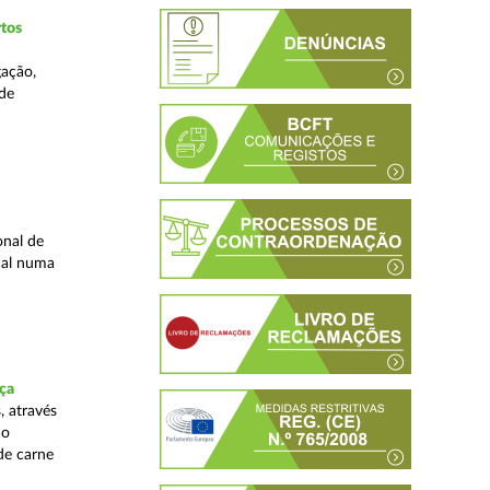
tos
gação,
 de
onal de
nal numa
ça
, através
ão
de carne