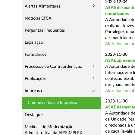
2023-12-04
Alertas Alimentares
ASAE desmantel
motorizados
Notícias EFSA
A Autoridade de
realizou atravé
Perguntas Frequentes
Portalegre, uma
desmantelado um
Legislação
Abrir document
Formulários
2023-11-30
ASAE apreende n
Processos de Contraordenação
A Autoridade de
Informações e I
Publicações
confeção têxtil,
designadamente 
Imprensa
Abrir document
2023-11-30
Comunicados de Imprensa
ASAE desmantel
A Autoridade de
Destaques
da Unidade Regi
direcionada a 
Medidas de Modernização
de caça (javalis e
Administrativa da AP/SIMPLEX