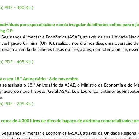
o( PDF - 400 Kb )
divíduos por especulação e venda irregular de bilhetes online para o jo
ng C.P.
 Segurança Alimentar e Económica (ASAE), através da sua Unidade Naci
nvestigação Criminal (UNIIC), realizou nos últimos dias, uma operação de
ecionada à venda de bilhetes falsos ou irregulares, com oferta online, ess
o( PDF - 405 Kb )
o seu 18.º Aniversário - 3 de novembro
se assinala o 18.º Aniversário da ASAE, o Ministro da Economia e do M
gnação do novo Inspetor Geral ASAE, Luis Lourenço, anterior Subinspeto
e.
o( PDF - 209 Kb )
erca de 4.300 litros de óleo de bagaço de azeitona comercializado co
 Segurança Alimentar e Económica (ASAE), através da Unidade Regional