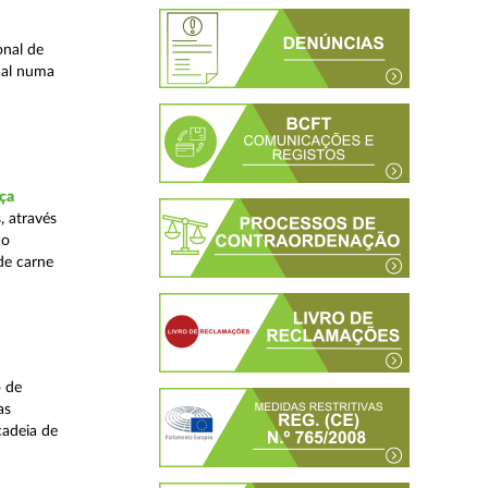
onal de
nal numa
ça
, através
ão
de carne
o de
as
cadeia de