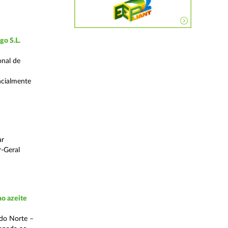
go S.L.
onal de
encialmente
ar
r-Geral
mo azeite
 do Norte –