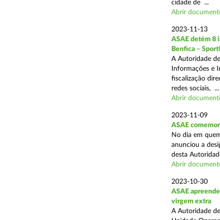
cidade de ...
Abrir document
2023-11-13
ASAE detém 8 in
Benfica – Sporti
A Autoridade de
Informações e I
fiscalização dir
redes sociais, ...
Abrir document
2023-11-09
ASAE comemora 
No dia em quem 
anunciou a desi
desta Autoridad
Abrir document
2023-10-30
ASAE apreende c
virgem extra
A Autoridade de