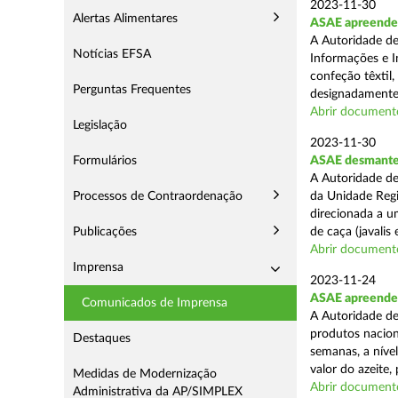
2023-11-30
Alertas Alimentares
ASAE apreende n
A Autoridade de
Notícias EFSA
Informações e I
confeção têxtil,
Perguntas Frequentes
designadamente 
Abrir document
Legislação
2023-11-30
Formulários
ASAE desmantel
A Autoridade de
Processos de Contraordenação
da Unidade Regi
direcionada a 
Publicações
de caça (javalis e
Abrir document
Imprensa
2023-11-24
ASAE apreende m
Comunicados de Imprensa
A Autoridade de
produtos naciona
Destaques
semanas, a nível
valor do azeite, 
Medidas de Modernização
Abrir document
Administrativa da AP/SIMPLEX