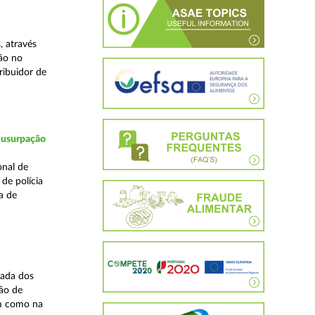
, através
ão no
ribuidor de
 usurpação
onal de
de polícia
a de
zada dos
ão de
em como na