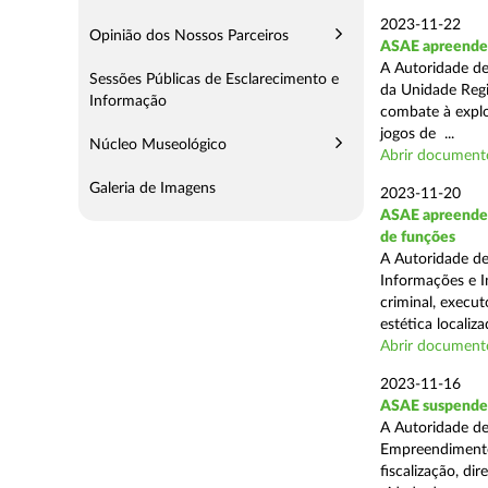
2023-11-22
Opinião dos Nossos Parceiros
ASAE apreende 1
A Autoridade de
Sessões Públicas de Esclarecimento e
da Unidade Regi
Informação
combate à explor
jogos de ...
Núcleo Museológico
Abrir document
Galeria de Imagens
2023-11-20
ASAE apreende 1
de funções
A Autoridade de
Informações e I
criminal, execu
estética localiza
Abrir document
2023-11-16
ASAE suspende a
A Autoridade de
Empreendimentos
fiscalização, d