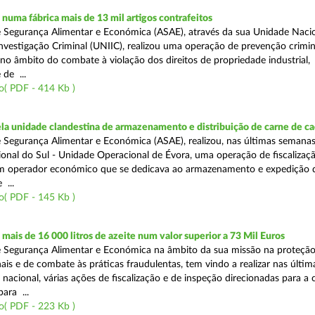
uma fábrica mais de 13 mil artigos contrafeitos
 Segurança Alimentar e Económica (ASAE), através da sua Unidade Naci
nvestigação Criminal (UNIIC), realizou uma operação de prevenção crimi
 no âmbito do combate à violação dos direitos de propriedade industrial,
de ...
o( PDF - 414 Kb )
a unidade clandestina de armazenamento e distribuição de carne de ca
 Segurança Alimentar e Económica (ASAE), realizou, nas últimas semanas
onal do Sul - Unidade Operacional de Évora, uma operação de fiscalizaç
um operador económico que se dedicava ao armazenamento e expedição 
 ...
o( PDF - 145 Kb )
ais de 16 000 litros de azeite num valor superior a 73 Mil Euros
 Segurança Alimentar e Económica na âmbito da sua missão na proteçã
is e de combate às práticas fraudulentas, tem vindo a realizar nas últim
 nacional, várias ações de fiscalização e de inspeção direcionadas para a 
para ...
o( PDF - 223 Kb )