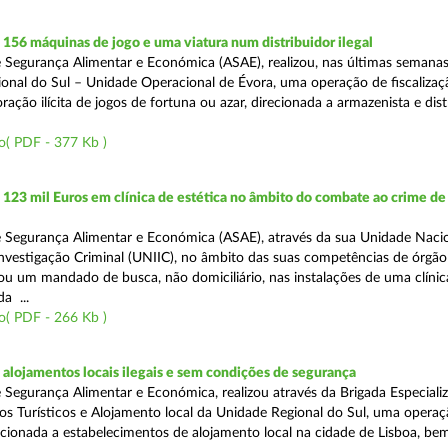
56 máquinas de jogo e uma viatura num distribuidor ilegal
 Segurança Alimentar e Económica (ASAE), realizou, nas últimas semanas
onal do Sul – Unidade Operacional de Évora, uma operação de fiscalizaç
ação ilícita de jogos de fortuna ou azar, direcionada a armazenista e dist
o( PDF - 377 Kb )
23 mil Euros em clínica de estética no âmbito do combate ao crime de
 Segurança Alimentar e Económica (ASAE), através da sua Unidade Naci
nvestigação Criminal (UNIIC), no âmbito das suas competências de órgão 
tou um mandado de busca, não domiciliário, nas instalações de uma clínic
da ...
o( PDF - 266 Kb )
lojamentos locais ilegais e sem condições de segurança
 Segurança Alimentar e Económica, realizou através da Brigada Especiali
 Turísticos e Alojamento local da Unidade Regional do Sul, uma operaç
irecionada a estabelecimentos de alojamento local na cidade de Lisboa, b