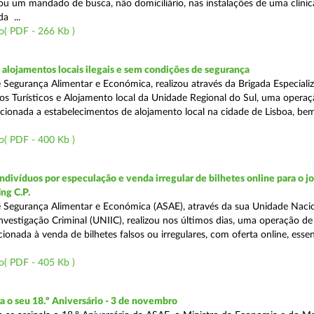
tou um mandado de busca, não domiciliário, nas instalações de uma clínic
da ...
o( PDF - 266 Kb )
lojamentos locais ilegais e sem condições de segurança
 Segurança Alimentar e Económica, realizou através da Brigada Especiali
 Turísticos e Alojamento local da Unidade Regional do Sul, uma operaç
irecionada a estabelecimentos de alojamento local na cidade de Lisboa, b
o( PDF - 400 Kb )
divíduos por especulação e venda irregular de bilhetes online para o jo
ng C.P.
 Segurança Alimentar e Económica (ASAE), através da sua Unidade Naci
nvestigação Criminal (UNIIC), realizou nos últimos dias, uma operação de
ecionada à venda de bilhetes falsos ou irregulares, com oferta online, ess
o( PDF - 405 Kb )
o seu 18.º Aniversário - 3 de novembro