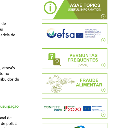
o de
as
cadeia de
, através
ão no
ribuidor de
 usurpação
onal de
de polícia