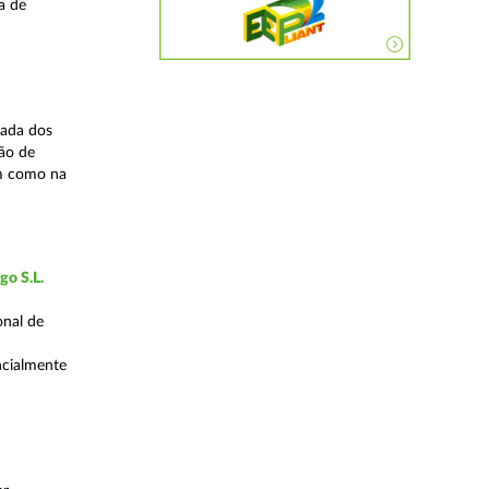
a de
zada dos
ão de
em como na
go S.L.
onal de
encialmente