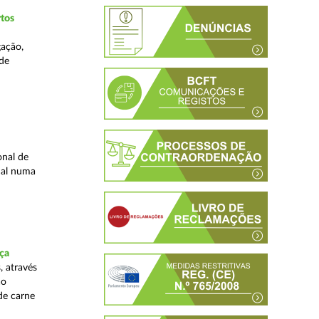
tos
gação,
 de
onal de
nal numa
ça
, através
ão
de carne