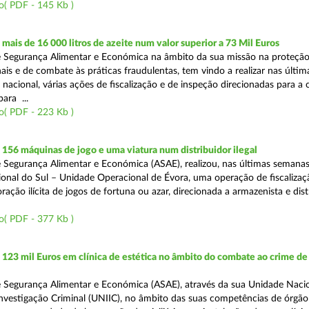
o( PDF - 145 Kb )
ais de 16 000 litros de azeite num valor superior a 73 Mil Euros
 Segurança Alimentar e Económica na âmbito da sua missão na proteçã
is e de combate às práticas fraudulentas, tem vindo a realizar nas últim
 nacional, várias ações de fiscalização e de inspeção direcionadas para a 
para ...
o( PDF - 223 Kb )
56 máquinas de jogo e uma viatura num distribuidor ilegal
 Segurança Alimentar e Económica (ASAE), realizou, nas últimas semanas
onal do Sul – Unidade Operacional de Évora, uma operação de fiscalizaç
ação ilícita de jogos de fortuna ou azar, direcionada a armazenista e dist
o( PDF - 377 Kb )
23 mil Euros em clínica de estética no âmbito do combate ao crime de
 Segurança Alimentar e Económica (ASAE), através da sua Unidade Naci
nvestigação Criminal (UNIIC), no âmbito das suas competências de órgão 