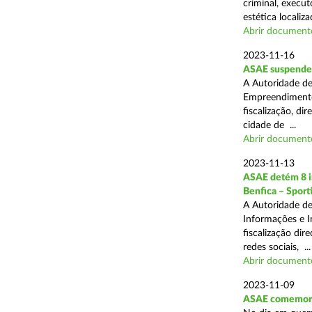
criminal, execu
estética localiza
Abrir document
2023-11-16
ASAE suspende a
A Autoridade de
Empreendimentos
fiscalização, d
cidade de ...
Abrir document
2023-11-13
ASAE detém 8 in
Benfica – Sporti
A Autoridade de
Informações e I
fiscalização dir
redes sociais, ...
Abrir document
2023-11-09
ASAE comemora 