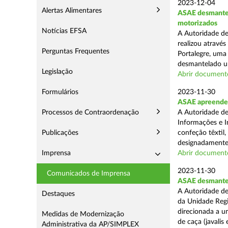
2023-12-04
Alertas Alimentares
ASAE desmantel
motorizados
Notícias EFSA
A Autoridade de
realizou atravé
Perguntas Frequentes
Portalegre, uma
desmantelado um
Legislação
Abrir document
Formulários
2023-11-30
ASAE apreende n
Processos de Contraordenação
A Autoridade de
Informações e I
Publicações
confeção têxtil,
designadamente 
Imprensa
Abrir document
2023-11-30
Comunicados de Imprensa
ASAE desmantel
A Autoridade de
Destaques
da Unidade Regi
direcionada a 
Medidas de Modernização
de caça (javalis e
Administrativa da AP/SIMPLEX