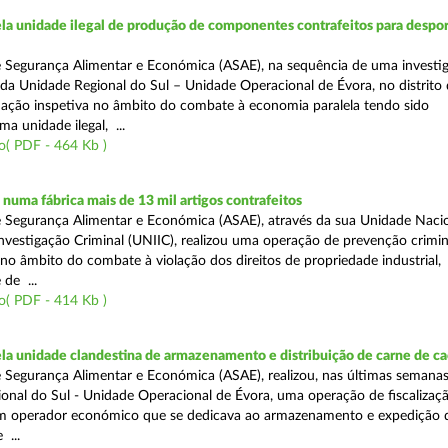
a unidade ilegal de produção de componentes contrafeitos para despor
 Segurança Alimentar e Económica (ASAE), na sequência de uma investi
s da Unidade Regional do Sul – Unidade Operacional de Évora, no distrito
 ação inspetiva no âmbito do combate à economia paralela tendo sido
a unidade ilegal, ...
o( PDF - 464 Kb )
uma fábrica mais de 13 mil artigos contrafeitos
 Segurança Alimentar e Económica (ASAE), através da sua Unidade Naci
nvestigação Criminal (UNIIC), realizou uma operação de prevenção crimi
 no âmbito do combate à violação dos direitos de propriedade industrial,
de ...
o( PDF - 414 Kb )
a unidade clandestina de armazenamento e distribuição de carne de ca
 Segurança Alimentar e Económica (ASAE), realizou, nas últimas semanas
onal do Sul - Unidade Operacional de Évora, uma operação de fiscalizaç
um operador económico que se dedicava ao armazenamento e expedição 
 ...