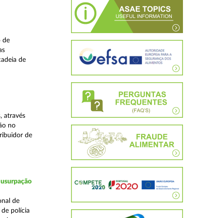
o de
as
cadeia de
, através
ão no
ribuidor de
 usurpação
onal de
de polícia