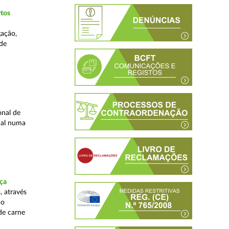
tos
gação,
 de
onal de
nal numa
ça
, através
ão
de carne