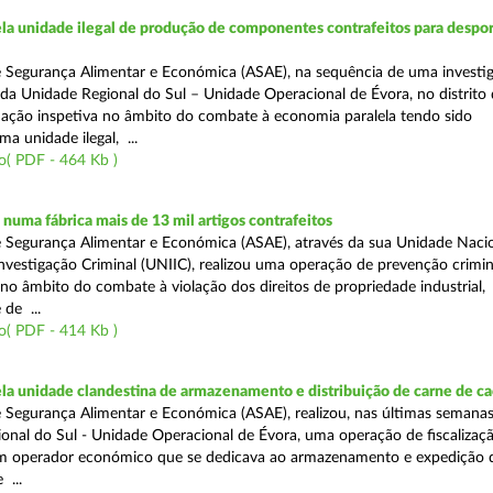
a unidade ilegal de produção de componentes contrafeitos para despor
 Segurança Alimentar e Económica (ASAE), na sequência de uma investi
s da Unidade Regional do Sul – Unidade Operacional de Évora, no distrito
 ação inspetiva no âmbito do combate à economia paralela tendo sido
a unidade ilegal, ...
o( PDF - 464 Kb )
uma fábrica mais de 13 mil artigos contrafeitos
 Segurança Alimentar e Económica (ASAE), através da sua Unidade Naci
nvestigação Criminal (UNIIC), realizou uma operação de prevenção crimi
 no âmbito do combate à violação dos direitos de propriedade industrial,
de ...
o( PDF - 414 Kb )
a unidade clandestina de armazenamento e distribuição de carne de ca
 Segurança Alimentar e Económica (ASAE), realizou, nas últimas semanas
onal do Sul - Unidade Operacional de Évora, uma operação de fiscalizaç
um operador económico que se dedicava ao armazenamento e expedição 
 ...