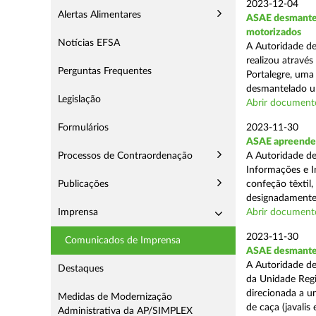
2023-12-04
Alertas Alimentares
ASAE desmantel
motorizados
Notícias EFSA
A Autoridade de
realizou atravé
Perguntas Frequentes
Portalegre, uma
desmantelado um
Legislação
Abrir document
Formulários
2023-11-30
ASAE apreende n
Processos de Contraordenação
A Autoridade de
Informações e I
Publicações
confeção têxtil,
designadamente 
Imprensa
Abrir document
2023-11-30
Comunicados de Imprensa
ASAE desmantel
A Autoridade de
Destaques
da Unidade Regi
direcionada a 
Medidas de Modernização
de caça (javalis e
Administrativa da AP/SIMPLEX