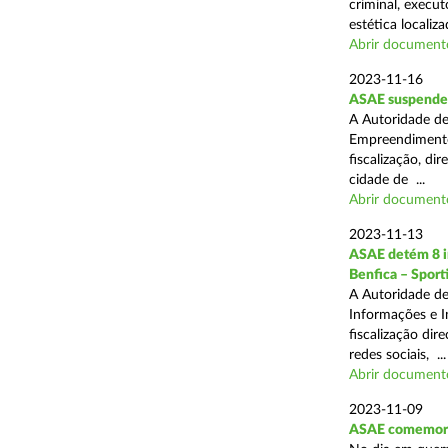
criminal, execu
estética localiza
Abrir document
2023-11-16
ASAE suspende a
A Autoridade de
Empreendimentos
fiscalização, d
cidade de ...
Abrir document
2023-11-13
ASAE detém 8 in
Benfica – Sporti
A Autoridade de
Informações e I
fiscalização dir
redes sociais, ...
Abrir document
2023-11-09
ASAE comemora 