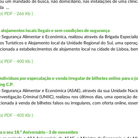
tou um mandado de busca, não domiciliário, nas instalações de uma clínic
da ...
o( PDF - 266 Kb )
lojamentos locais ilegais e sem condições de segurança
 Segurança Alimentar e Económica, realizou através da Brigada Especiali
 Turísticos e Alojamento local da Unidade Regional do Sul, uma operaç
irecionada a estabelecimentos de alojamento local na cidade de Lisboa, b
o( PDF - 400 Kb )
divíduos por especulação e venda irregular de bilhetes online para o jo
ng C.P.
 Segurança Alimentar e Económica (ASAE), através da sua Unidade Naci
nvestigação Criminal (UNIIC), realizou nos últimos dias, uma operação de
ecionada à venda de bilhetes falsos ou irregulares, com oferta online, ess
o( PDF - 405 Kb )
o seu 18.º Aniversário - 3 de novembro