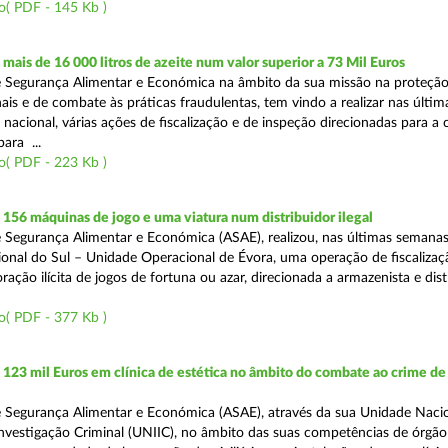
o( PDF - 145 Kb )
ais de 16 000 litros de azeite num valor superior a 73 Mil Euros
 Segurança Alimentar e Económica na âmbito da sua missão na proteçã
is e de combate às práticas fraudulentas, tem vindo a realizar nas últim
 nacional, várias ações de fiscalização e de inspeção direcionadas para a 
para ...
o( PDF - 223 Kb )
56 máquinas de jogo e uma viatura num distribuidor ilegal
 Segurança Alimentar e Económica (ASAE), realizou, nas últimas semanas
onal do Sul – Unidade Operacional de Évora, uma operação de fiscalizaç
ação ilícita de jogos de fortuna ou azar, direcionada a armazenista e dist
o( PDF - 377 Kb )
23 mil Euros em clínica de estética no âmbito do combate ao crime de
 Segurança Alimentar e Económica (ASAE), através da sua Unidade Naci
nvestigação Criminal (UNIIC), no âmbito das suas competências de órgão 