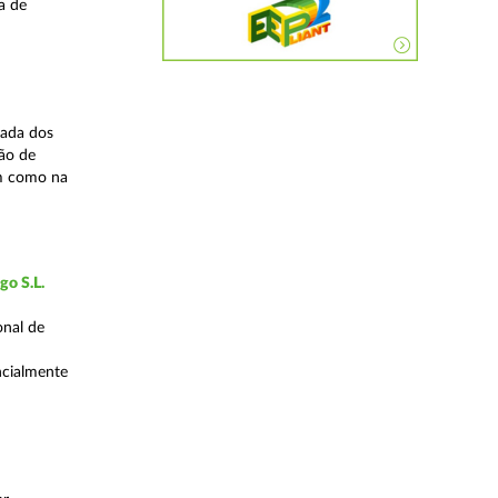
a de
zada dos
ão de
em como na
go S.L.
onal de
encialmente