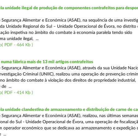
a unidade ilegal de produção de componentes contrafeitos para despor
 Segurança Alimentar e Económica (ASAE), na sequência de uma investi
s da Unidade Regional do Sul – Unidade Operacional de Évora, no distrito
 ação inspetiva no âmbito do combate à economia paralela tendo sido
a unidade ilegal, ...
o( PDF - 464 Kb )
uma fábrica mais de 13 mil artigos contrafeitos
 Segurança Alimentar e Económica (ASAE), através da sua Unidade Naci
nvestigação Criminal (UNIIC), realizou uma operação de prevenção crimi
 no âmbito do combate à violação dos direitos de propriedade industrial,
de ...
o( PDF - 414 Kb )
a unidade clandestina de armazenamento e distribuição de carne de ca
 Segurança Alimentar e Económica (ASAE), realizou, nas últimas semanas
onal do Sul - Unidade Operacional de Évora, uma operação de fiscalizaç
um operador económico que se dedicava ao armazenamento e expedição 
 ...