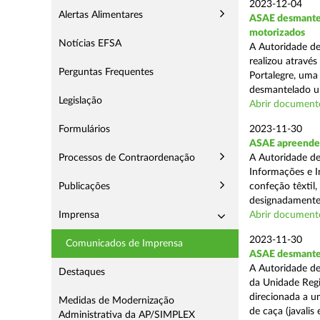
2023-12-04
Alertas Alimentares
ASAE desmantel
motorizados
Notícias EFSA
A Autoridade de
realizou atravé
Perguntas Frequentes
Portalegre, uma
desmantelado um
Legislação
Abrir document
Formulários
2023-11-30
ASAE apreende n
Processos de Contraordenação
A Autoridade de
Informações e I
Publicações
confeção têxtil,
designadamente 
Imprensa
Abrir document
2023-11-30
Comunicados de Imprensa
ASAE desmantel
A Autoridade de
Destaques
da Unidade Regi
direcionada a 
Medidas de Modernização
de caça (javalis e
Administrativa da AP/SIMPLEX