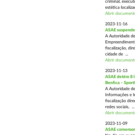
criminal, execu
estética localiza
Abrir document
2023-11-16
ASAE suspende a
A Autoridade de
Empreendimentos
fiscalização, d
cidade de ...
Abrir document
2023-11-13
ASAE detém 8 in
Benfica – Sporti
A Autoridade de
Informações e I
fiscalização dir
redes sociais, ...
Abrir document
2023-11-09
ASAE comemora 