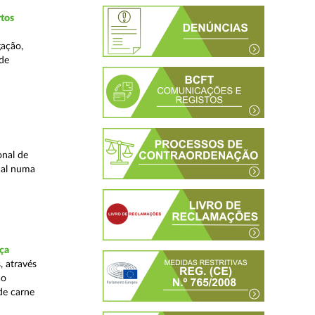
tos
gação,
 de
onal de
nal numa
ça
, através
ão
de carne