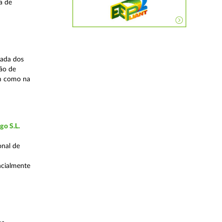
a de
zada dos
ão de
em como na
go S.L.
onal de
encialmente