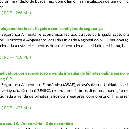
tou um mandado de busca, não domiciliário, nas instalações de uma clínic
da ...
o( PDF - 266 Kb )
lojamentos locais ilegais e sem condições de segurança
 Segurança Alimentar e Económica, realizou através da Brigada Especiali
 Turísticos e Alojamento local da Unidade Regional do Sul, uma operaç
irecionada a estabelecimentos de alojamento local na cidade de Lisboa, b
o( PDF - 400 Kb )
divíduos por especulação e venda irregular de bilhetes online para o jo
ng C.P.
 Segurança Alimentar e Económica (ASAE), através da sua Unidade Naci
nvestigação Criminal (UNIIC), realizou nos últimos dias, uma operação de
ecionada à venda de bilhetes falsos ou irregulares, com oferta online, ess
o( PDF - 405 Kb )
o seu 18.º Aniversário - 3 de novembro