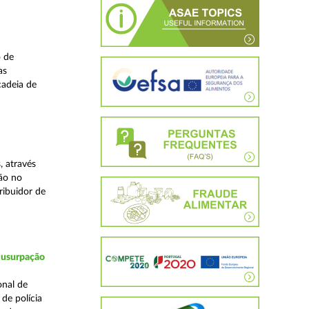
o de
as
cadeia de
, através
ão no
ribuidor de
 usurpação
onal de
de polícia