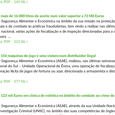
o( PDF - 145 Kb )
ais de 16 000 litros de azeite num valor superior a 73 Mil Euros
 Segurança Alimentar e Económica na âmbito da sua missão na proteçã
is e de combate às práticas fraudulentas, tem vindo a realizar nas últim
 nacional, várias ações de fiscalização e de inspeção direcionadas para a 
para ...
o( PDF - 223 Kb )
56 máquinas de jogo e uma viatura num distribuidor ilegal
 Segurança Alimentar e Económica (ASAE), realizou, nas últimas semanas
onal do Sul – Unidade Operacional de Évora, uma operação de fiscalizaç
ação ilícita de jogos de fortuna ou azar, direcionada a armazenista e dist
o( PDF - 377 Kb )
23 mil Euros em clínica de estética no âmbito do combate ao crime de
 Segurança Alimentar e Económica (ASAE), através da sua Unidade Naci
nvestigação Criminal (UNIIC), no âmbito das suas competências de órgão 