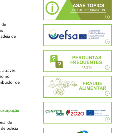
o de
as
cadeia de
, através
ão no
ribuidor de
 usurpação
onal de
de polícia