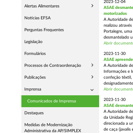
2023-12-04
Alertas Alimentares
ASAE desmantel
motorizados
Notícias EFSA
A Autoridade de
realizou atravé
Perguntas Frequentes
Portalegre, uma
desmantelado um
Legislação
Abrir document
Formulários
2023-11-30
ASAE apreende n
Processos de Contraordenação
A Autoridade de
Informações e I
Publicações
confeção têxtil,
designadamente 
Imprensa
Abrir document
2023-11-30
Comunicados de Imprensa
ASAE desmantel
A Autoridade de
Destaques
da Unidade Regi
direcionada a 
Medidas de Modernização
de caça (javalis e
Administrativa da AP/SIMPLEX