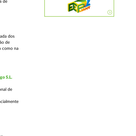
a de
zada dos
ão de
em como na
go S.L.
onal de
encialmente