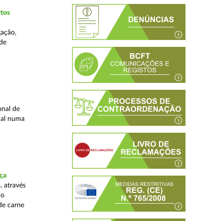
tos
gação,
 de
onal de
nal numa
ça
, através
ão
de carne