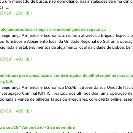
tou um mandado de busca, não domiciliário, nas instalações de uma clínic
da ...
o( PDF - 266 Kb )
lojamentos locais ilegais e sem condições de segurança
 Segurança Alimentar e Económica, realizou através da Brigada Especiali
 Turísticos e Alojamento local da Unidade Regional do Sul, uma operaç
irecionada a estabelecimentos de alojamento local na cidade de Lisboa, b
o( PDF - 400 Kb )
divíduos por especulação e venda irregular de bilhetes online para o jo
ng C.P.
 Segurança Alimentar e Económica (ASAE), através da sua Unidade Naci
nvestigação Criminal (UNIIC), realizou nos últimos dias, uma operação de
ecionada à venda de bilhetes falsos ou irregulares, com oferta online, ess
o( PDF - 405 Kb )
o seu 18.º Aniversário - 3 de novembro