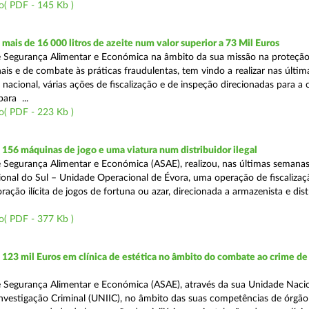
o( PDF - 145 Kb )
ais de 16 000 litros de azeite num valor superior a 73 Mil Euros
 Segurança Alimentar e Económica na âmbito da sua missão na proteçã
is e de combate às práticas fraudulentas, tem vindo a realizar nas últim
 nacional, várias ações de fiscalização e de inspeção direcionadas para a 
para ...
o( PDF - 223 Kb )
56 máquinas de jogo e uma viatura num distribuidor ilegal
 Segurança Alimentar e Económica (ASAE), realizou, nas últimas semanas
onal do Sul – Unidade Operacional de Évora, uma operação de fiscalizaç
ação ilícita de jogos de fortuna ou azar, direcionada a armazenista e dist
o( PDF - 377 Kb )
23 mil Euros em clínica de estética no âmbito do combate ao crime de
 Segurança Alimentar e Económica (ASAE), através da sua Unidade Naci
nvestigação Criminal (UNIIC), no âmbito das suas competências de órgão 