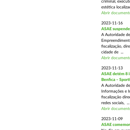
criminal, execu
estética localiza
Abrir document
2023-11-16
ASAE suspende a
A Autoridade de
Empreendimentos
fiscalização, d
cidade de ...
Abrir document
2023-11-13
ASAE detém 8 in
Benfica – Sporti
A Autoridade de
Informações e I
fiscalização dir
redes sociais, ...
Abrir document
2023-11-09
ASAE comemora 