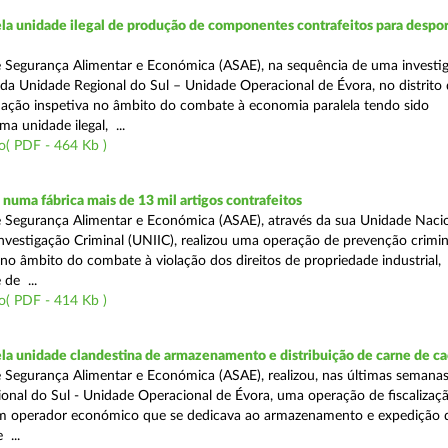
a unidade ilegal de produção de componentes contrafeitos para despor
 Segurança Alimentar e Económica (ASAE), na sequência de uma investi
s da Unidade Regional do Sul – Unidade Operacional de Évora, no distrito
 ação inspetiva no âmbito do combate à economia paralela tendo sido
a unidade ilegal, ...
o( PDF - 464 Kb )
uma fábrica mais de 13 mil artigos contrafeitos
 Segurança Alimentar e Económica (ASAE), através da sua Unidade Naci
nvestigação Criminal (UNIIC), realizou uma operação de prevenção crimi
 no âmbito do combate à violação dos direitos de propriedade industrial,
de ...
o( PDF - 414 Kb )
a unidade clandestina de armazenamento e distribuição de carne de ca
 Segurança Alimentar e Económica (ASAE), realizou, nas últimas semanas
onal do Sul - Unidade Operacional de Évora, uma operação de fiscalizaç
um operador económico que se dedicava ao armazenamento e expedição 
 ...