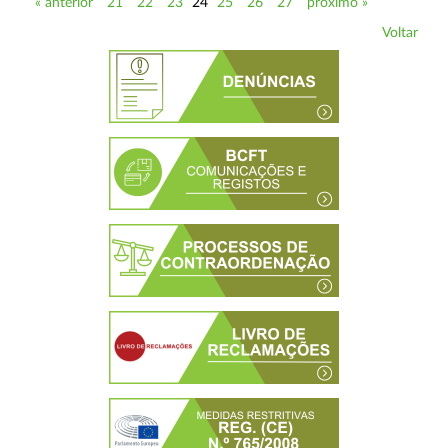
« anterior
21
22
23
24
25
26
27
próximo »
Voltar