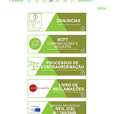
« anterior
21
22
23
24
25
26
27
próximo »
Voltar