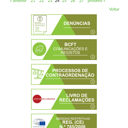
« anterior
21
22
23
24
25
26
27
próximo »
Voltar