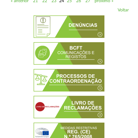
« anterior
21
22
23
24
25
26
27
próximo »
Voltar