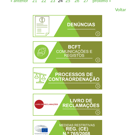
« anterior
21
22
23
24
25
26
27
próximo »
Voltar