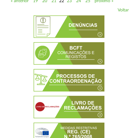
« anterior
19
20
21
22
23
24
25
próximo »
Voltar