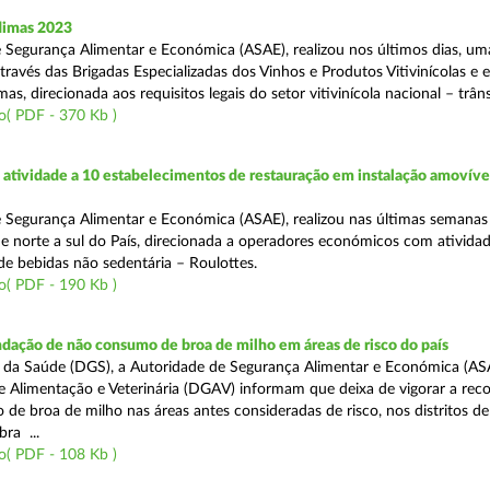
dimas 2023
 Segurança Alimentar e Económica (ASAE), realizou nos últimos dias, u
através das Brigadas Especializadas dos Vinhos e Produtos Vitivinícolas e
as, direcionada aos requisitos legais do setor vitivinícola nacional – trâns
o( PDF - 370 Kb )
atividade a 10 estabelecimentos de restauração em instalação amovíve
 Segurança Alimentar e Económica (ASAE), realizou nas últimas semana
 de norte a sul do País, direcionada a operadores económicos com ativida
de bebidas não sedentária – Roulottes.
o( PDF - 190 Kb )
dação de não consumo de broa de milho em áreas de risco do país
 da Saúde (DGS), a Autoridade de Segurança Alimentar e Económica (AS
e Alimentação e Veterinária (DGAV) informam que deixa de vigorar a re
e broa de milho nas áreas antes consideradas de risco, nos distritos de 
ra ...
o( PDF - 108 Kb )