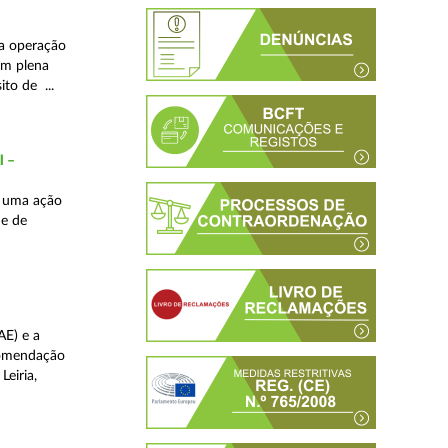
ma operação
 em plena
ito de ...
l –
s uma ação
de de
AE) e a
comendação
Leiria,