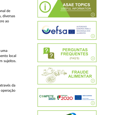
onal de
, diversas
ere ao
, uma
mento local
 sujeitos.
através da
a operação