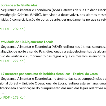
bras de arte falsificadas
 Segurança Alimentar e Económica (ASAE), através da sua Unidade Naci
nvestigação Criminal (UNIIC), tem vindo a desenvolver, nos últimos meses
rigidas à comercialização de obras de arte, designadamente no que se ref
o( PDF - 209 Kb )
atividade de 10 Alojamentos Locais
 Segurança Alimentar e Económica (ASAE) realizou nas últimas semanas
alização, de norte a sul do País, direcionada a estabelecimentos de aloja
tivo de verificar o cumprimento das regras a que os mesmos se encontram
o( PDF - 297 Kb )
 17 menores por consumo de bebidas alcoólicas - Festival do Crato
 Segurança Alimentar e Económica, no âmbito das suas competências e 
ional do Sul – Unidade Operacional de Évora, realizou esta semana, um
 direcionada à verificação do cumprimento das medidas legais restritivas à
 ...
o( PDF - 176 Kb )