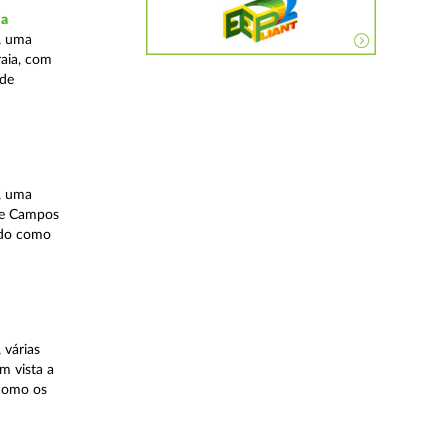
ia
, uma
raia, com
 de
, uma
 de Campos
ndo como
 várias
m vista a
 como os