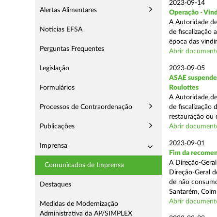
2023-09-14
Alertas Alimentares
Operação - Vin
A Autoridade de
Notícias EFSA
de fiscalização 
época das vindim
Perguntas Frequentes
Abrir document
Legislação
2023-09-05
ASAE suspende 
Formulários
Roulottes
A Autoridade de
Processos de Contraordenação
de fiscalização
restauração ou 
Publicações
Abrir document
2023-09-01
Imprensa
Fim da recomen
A Direção-Geral
Comunicados de Imprensa
Direção-Geral d
de não consumo d
Destaques
Santarém, Coimb
Abrir document
Medidas de Modernização
Administrativa da AP/SIMPLEX