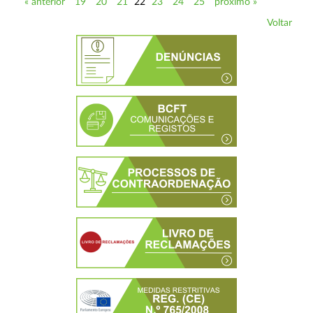
« anterior
19
20
21
22
23
24
25
próximo »
Voltar