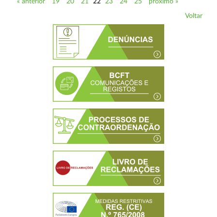
« anterior
19
20
21
22
23
24
25
próximo »
Voltar