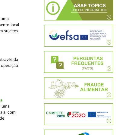
, uma
mento local
 sujeitos.
através da
a operação
ia
, uma
raia, com
 de