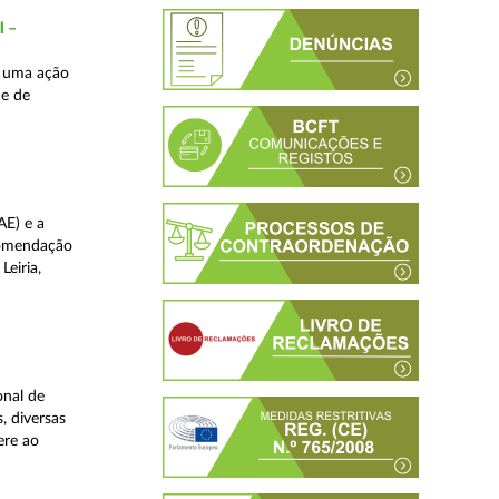
l –
s uma ação
de de
AE) e a
comendação
Leiria,
onal de
, diversas
ere ao