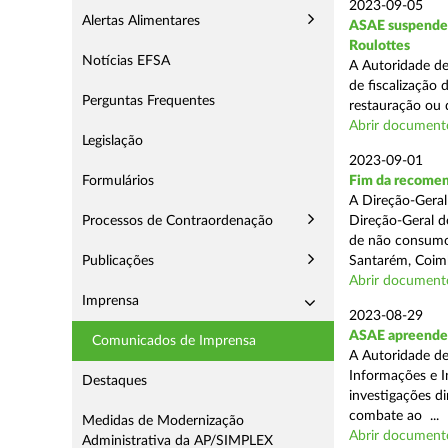
2023-09-05
Alertas Alimentares
ASAE suspende 
Roulottes
Notícias EFSA
A Autoridade de
de fiscalização
Perguntas Frequentes
restauração ou 
Abrir document
Legislação
2023-09-01
Formulários
Fim da recomen
A Direção-Geral
Processos de Contraordenação
Direção-Geral d
de não consumo d
Publicações
Santarém, Coimb
Abrir document
Imprensa
2023-08-29
ASAE apreende o
Comunicados de Imprensa
A Autoridade de
Informações e I
Destaques
investigações di
combate ao ...
Medidas de Modernização
Abrir document
Administrativa da AP/SIMPLEX