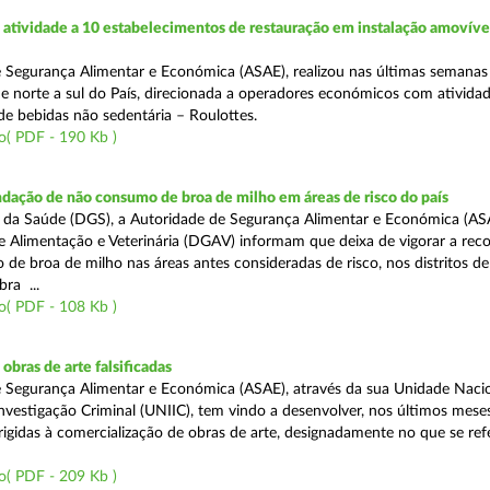
atividade a 10 estabelecimentos de restauração em instalação amovíve
 Segurança Alimentar e Económica (ASAE), realizou nas últimas semana
 de norte a sul do País, direcionada a operadores económicos com ativida
de bebidas não sedentária – Roulottes.
o( PDF - 190 Kb )
dação de não consumo de broa de milho em áreas de risco do país
 da Saúde (DGS), a Autoridade de Segurança Alimentar e Económica (AS
e Alimentação e Veterinária (DGAV) informam que deixa de vigorar a re
e broa de milho nas áreas antes consideradas de risco, nos distritos de 
ra ...
o( PDF - 108 Kb )
bras de arte falsificadas
 Segurança Alimentar e Económica (ASAE), através da sua Unidade Naci
nvestigação Criminal (UNIIC), tem vindo a desenvolver, nos últimos meses
rigidas à comercialização de obras de arte, designadamente no que se ref
o( PDF - 209 Kb )