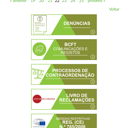
« anterior
19
20
21
22
23
24
25
próximo »
Voltar