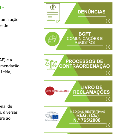
l –
s uma ação
de de
AE) e a
comendação
Leiria,
onal de
, diversas
ere ao