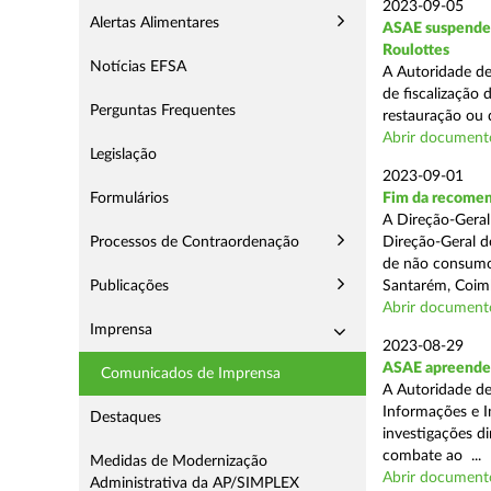
2023-09-05
Alertas Alimentares
ASAE suspende 
Roulottes
Notícias EFSA
A Autoridade de
de fiscalização
Perguntas Frequentes
restauração ou 
Abrir document
Legislação
2023-09-01
Formulários
Fim da recomen
A Direção-Geral
Processos de Contraordenação
Direção-Geral d
de não consumo d
Publicações
Santarém, Coimb
Abrir document
Imprensa
2023-08-29
ASAE apreende o
Comunicados de Imprensa
A Autoridade de
Informações e I
Destaques
investigações di
combate ao ...
Medidas de Modernização
Abrir document
Administrativa da AP/SIMPLEX