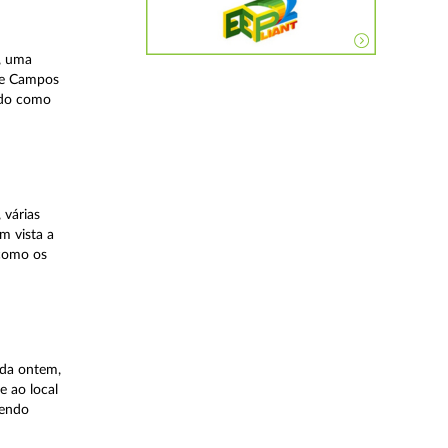
, uma
 de Campos
ndo como
 várias
m vista a
 como os
ida ontem,
e ao local
tendo