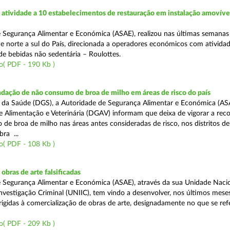
atividade a 10 estabelecimentos de restauração em instalação amovíve
 Segurança Alimentar e Económica (ASAE), realizou nas últimas semana
 de norte a sul do País, direcionada a operadores económicos com ativida
de bebidas não sedentária – Roulottes.
o( PDF - 190 Kb )
dação de não consumo de broa de milho em áreas de risco do país
 da Saúde (DGS), a Autoridade de Segurança Alimentar e Económica (AS
e Alimentação e Veterinária (DGAV) informam que deixa de vigorar a re
e broa de milho nas áreas antes consideradas de risco, nos distritos de 
ra ...
o( PDF - 108 Kb )
bras de arte falsificadas
 Segurança Alimentar e Económica (ASAE), através da sua Unidade Naci
nvestigação Criminal (UNIIC), tem vindo a desenvolver, nos últimos meses
rigidas à comercialização de obras de arte, designadamente no que se ref
o( PDF - 209 Kb )