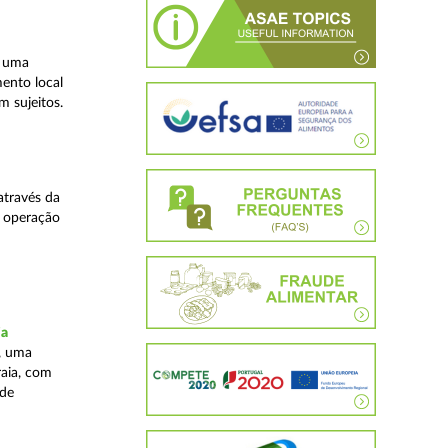
, uma
mento local
 sujeitos.
através da
a operação
ia
, uma
raia, com
 de