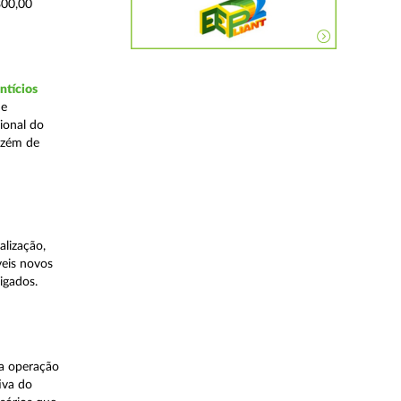
800,00
ntícios
de
ional do
azém de
lização,
veis novos
igados.
ma operação
iva do