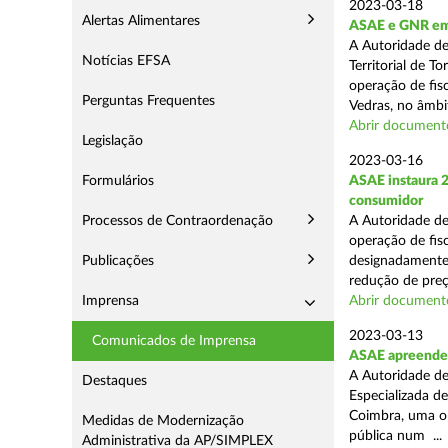
2023-03-18
Alertas Alimentares
ASAE e GNR em
A Autoridade d
Notícias EFSA
Territorial de 
operação de fis
Perguntas Frequentes
Vedras, no âmbit
Abrir document
Legislação
2023-03-16
Formulários
ASAE instaura 2
consumidor
Processos de Contraordenação
A Autoridade de
operação de fisc
Publicações
designadamente 
redução de preço
Imprensa
Abrir document
2023-03-13
Comunicados de Imprensa
ASAE apreende m
A Autoridade de
Destaques
Especializada d
Coimbra, uma op
Medidas de Modernização
pública num ...
Administrativa da AP/SIMPLEX