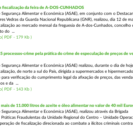
 fiscalização da feira de A-DOS-CUNHADOS
e Segurança Alimentar e Económica (ASAE), em conjunto com o Destac
Torres Vedras da Guarda Nacional Republicana (GNR), realizou, dia 12 de m
calização ao mercado mensal da freguesia de A-dos-Cunhados, concelho 
o do ...
o( PDF - 179 Kb )
5 processos-crime pela prática do crime de especulação de preços de v
 Segurança Alimentar e Económica (ASAE) realizou, durante o dia de hoj
alização, de norte a sul do País, dirigida a supermercados e hipermercado
para verificação do cumprimento legal da afixação de preços, das vend
s e da ...
o( PDF - 143 Kb )
ais de 11.000 litros de azeite e óleo alimentar no valor de 40 mil Euro
 Segurança Alimentar e Económica (ASAE), realizou através da Brigada
e Práticas Fraudulentas da Unidade Regional do Centro – Unidade Operac
eração de fiscalização direcionada ao combate a ilícitos criminais contr