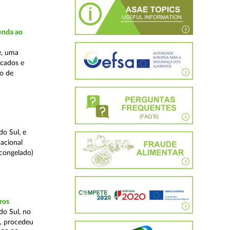
enda ao
e, uma
rcados e
ão de
o Sul, e
acional
 congelado)
ros
do Sul, no
a, procedeu