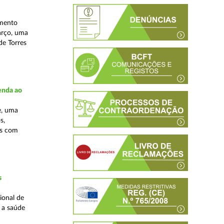
amento
arço, uma
de Torres
enda ao
e, uma
s,
as com
s
ional de
a a saúde