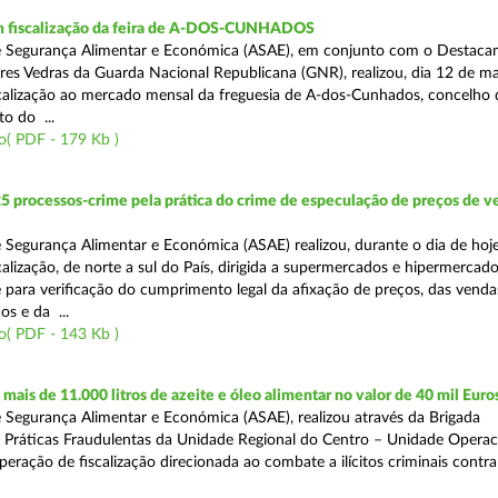
 fiscalização da feira de A-DOS-CUNHADOS
e Segurança Alimentar e Económica (ASAE), em conjunto com o Destac
Torres Vedras da Guarda Nacional Republicana (GNR), realizou, dia 12 de m
calização ao mercado mensal da freguesia de A-dos-Cunhados, concelho 
o do ...
o( PDF - 179 Kb )
5 processos-crime pela prática do crime de especulação de preços de v
 Segurança Alimentar e Económica (ASAE) realizou, durante o dia de hoj
alização, de norte a sul do País, dirigida a supermercados e hipermercado
para verificação do cumprimento legal da afixação de preços, das vend
s e da ...
o( PDF - 143 Kb )
ais de 11.000 litros de azeite e óleo alimentar no valor de 40 mil Euro
 Segurança Alimentar e Económica (ASAE), realizou através da Brigada
e Práticas Fraudulentas da Unidade Regional do Centro – Unidade Operac
eração de fiscalização direcionada ao combate a ilícitos criminais contr