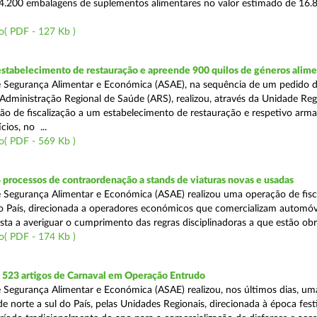
4.200 embalagens de suplementos alimentares no valor estimado de 16.
o( PDF - 127 Kb )
estabelecimento de restauração e apreende 900 quilos de géneros alime
 Segurança Alimentar e Económica (ASAE), na sequência de um pedido 
Administração Regional de Saúde (ARS), realizou, através da Unidade Reg
ão de fiscalização a um estabelecimento de restauração e respetivo arm
cios, no ...
o( PDF - 569 Kb )
 processos de contraordenação a stands de viaturas novas e usadas
 Segurança Alimentar e Económica (ASAE) realizou uma operação de fisca
do País, direcionada a operadores económicos que comercializam automó
sta a averiguar o cumprimento das regras disciplinadoras a que estão obr
o( PDF - 174 Kb )
523 artigos de Carnaval em Operação Entrudo
 Segurança Alimentar e Económica (ASAE) realizou, nos últimos dias, u
 de norte a sul do País, pelas Unidades Regionais, direcionada à época fest