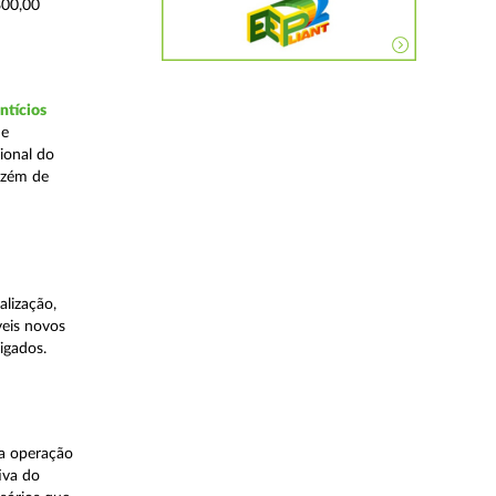
800,00
ntícios
de
ional do
azém de
lização,
veis novos
igados.
ma operação
iva do