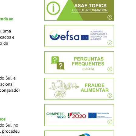
enda ao
e, uma
rcados e
ão de
o Sul, e
acional
 congelado)
ros
do Sul, no
a, procedeu