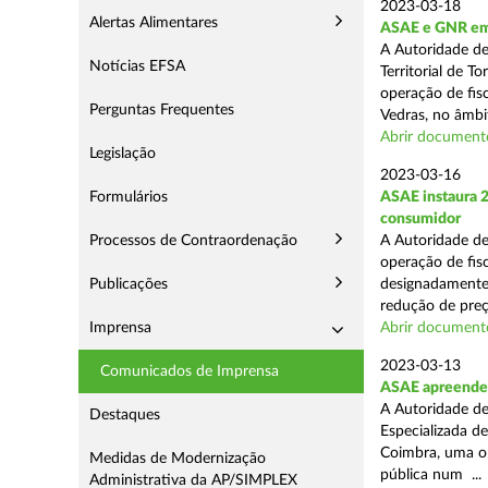
2023-03-18
Alertas Alimentares
ASAE e GNR em
A Autoridade d
Notícias EFSA
Territorial de 
operação de fis
Perguntas Frequentes
Vedras, no âmbit
Abrir document
Legislação
2023-03-16
Formulários
ASAE instaura 2
consumidor
Processos de Contraordenação
A Autoridade de
operação de fisc
Publicações
designadamente 
redução de preço
Imprensa
Abrir document
2023-03-13
Comunicados de Imprensa
ASAE apreende m
A Autoridade de
Destaques
Especializada d
Coimbra, uma op
Medidas de Modernização
pública num ...
Administrativa da AP/SIMPLEX