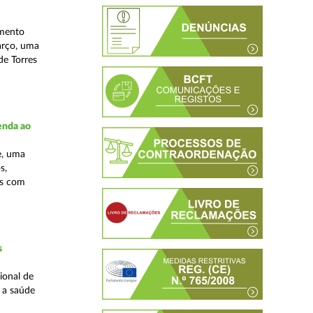
amento
arço, uma
de Torres
enda ao
e, uma
s,
as com
s
ional de
a a saúde