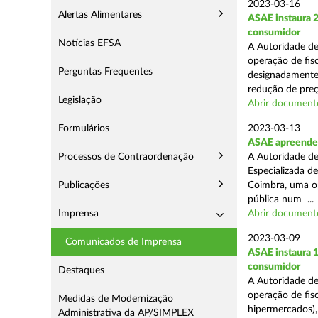
2023-03-16
Alertas Alimentares
ASAE instaura 2
consumidor
Notícias EFSA
A Autoridade de
operação de fisc
Perguntas Frequentes
designadamente 
redução de preço
Legislação
Abrir document
Formulários
2023-03-13
ASAE apreende m
Processos de Contraordenação
A Autoridade de
Especializada d
Publicações
Coimbra, uma op
pública num ...
Imprensa
Abrir document
2023-03-09
Comunicados de Imprensa
ASAE instaura 1
consumidor
Destaques
A Autoridade de
operação de fisc
Medidas de Modernização
hipermercados),
Administrativa da AP/SIMPLEX