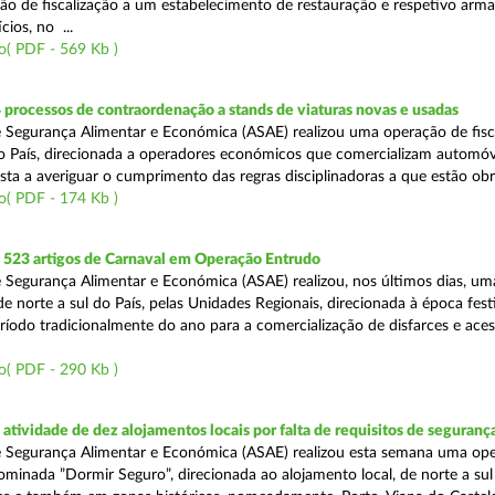
ão de fiscalização a um estabelecimento de restauração e respetivo arm
cios, no ...
o( PDF - 569 Kb )
 processos de contraordenação a stands de viaturas novas e usadas
 Segurança Alimentar e Económica (ASAE) realizou uma operação de fisca
do País, direcionada a operadores económicos que comercializam automó
sta a averiguar o cumprimento das regras disciplinadoras a que estão obr
o( PDF - 174 Kb )
523 artigos de Carnaval em Operação Entrudo
 Segurança Alimentar e Económica (ASAE) realizou, nos últimos dias, u
 de norte a sul do País, pelas Unidades Regionais, direcionada à época fest
ríodo tradicionalmente do ano para a comercialização de disfarces e ace
o( PDF - 290 Kb )
tividade de dez alojamentos locais por falta de requisitos de seguranç
e Segurança Alimentar e Económica (ASAE) realizou esta semana uma op
ominada ”Dormir Seguro”, direcionada ao alojamento local, de norte a sul