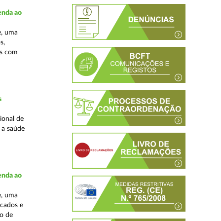
enda ao
e, uma
s,
as com
s
ional de
a a saúde
enda ao
e, uma
rcados e
ão de