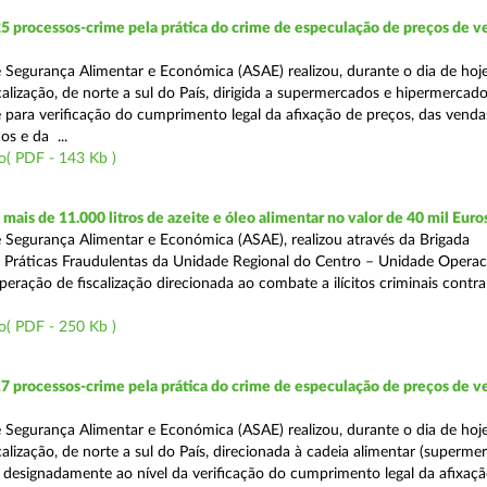
5 processos-crime pela prática do crime de especulação de preços de v
 Segurança Alimentar e Económica (ASAE) realizou, durante o dia de hoj
alização, de norte a sul do País, dirigida a supermercados e hipermercado
para verificação do cumprimento legal da afixação de preços, das vend
s e da ...
o( PDF - 143 Kb )
ais de 11.000 litros de azeite e óleo alimentar no valor de 40 mil Euro
 Segurança Alimentar e Económica (ASAE), realizou através da Brigada
e Práticas Fraudulentas da Unidade Regional do Centro – Unidade Operac
eração de fiscalização direcionada ao combate a ilícitos criminais contr
o( PDF - 250 Kb )
7 processos-crime pela prática do crime de especulação de preços de v
 Segurança Alimentar e Económica (ASAE) realizou, durante o dia de hoj
alização, de norte a sul do País, direcionada à cadeia alimentar (superme
 designadamente ao nível da verificação do cumprimento legal da afixaç