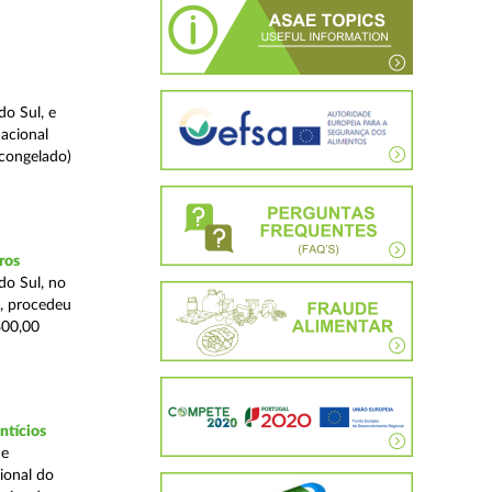
o Sul, e
acional
 congelado)
ros
do Sul, no
a, procedeu
800,00
ntícios
de
ional do