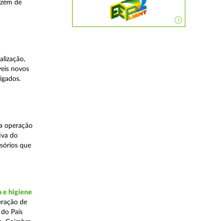
azém de
lização,
veis novos
igados.
ma operação
iva do
ssórios que
a e higiene
eração de
 do País