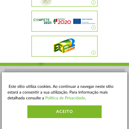
POLÍTICA DE PRIVACIDADE
TERMOS E CONDIÇÕES
Este sítio utiliza cookies. Ao continuar a navegar neste sítio
estará a consentir a sua utilização. Para informação mais
MAPA DO SITE
detalhada consulte a
Política de Privacidade
.
CONTACTOS
ACEITO
ACESSIBILIDADE