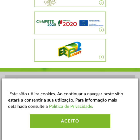
POLÍTICA DE PRIVACIDADE
TERMOS E CONDIÇÕES
Este sítio utiliza cookies. Ao continuar a navegar neste sítio
estará a consentir a sua utilização. Para informação mais
MAPA DO SITE
detalhada consulte a
Política de Privacidade
.
CONTACTOS
ACEITO
ACESSIBILIDADE