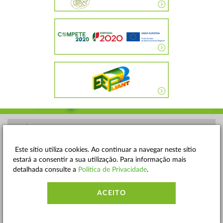
POLÍTICA DE PRIVACIDADE
TERMOS E CONDIÇÕES
Este sítio utiliza cookies. Ao continuar a navegar neste sítio
estará a consentir a sua utilização. Para informação mais
MAPA DO SITE
detalhada consulte a
Política de Privacidade
.
CONTACTOS
ACEITO
ACESSIBILIDADE