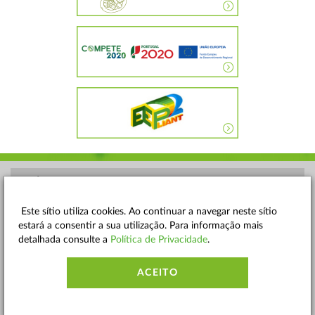
POLÍTICA DE PRIVACIDADE
TERMOS E CONDIÇÕES
Este sítio utiliza cookies. Ao continuar a navegar neste sítio
estará a consentir a sua utilização. Para informação mais
MAPA DO SITE
detalhada consulte a
Política de Privacidade
.
CONTACTOS
ACEITO
ACESSIBILIDADE