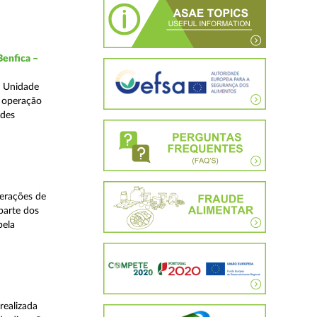
Benfica –
a Unidade
a operação
edes
perações de
 parte dos
pela
realizada