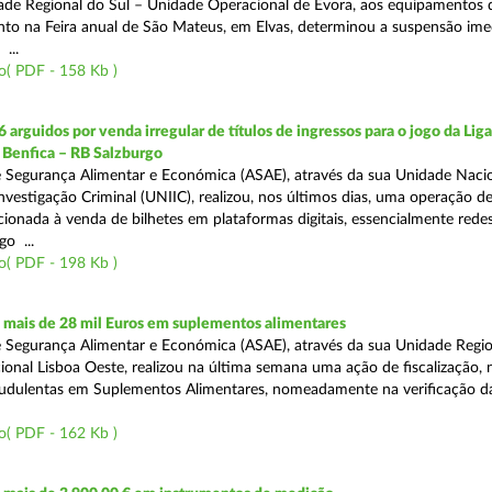
ade Regional do Sul – Unidade Operacional de Évora, aos equipamentos 
o na Feira anual de São Mateus, em Elvas, determinou a suspensão ime
...
o( PDF - 158 Kb )
 arguidos por venda irregular de títulos de ingressos para o jogo da Lig
 Benfica – RB Salzburgo
 Segurança Alimentar e Económica (ASAE), através da sua Unidade Naci
nvestigação Criminal (UNIIC), realizou, nos últimos dias, uma operação d
ecionada à venda de bilhetes em plataformas digitais, essencialmente redes
o ...
o( PDF - 198 Kb )
mais de 28 mil Euros em suplementos alimentares
 Segurança Alimentar e Económica (ASAE), através da sua Unidade Region
onal Lisboa Oeste, realizou na última semana uma ação de fiscalização,
audulentas em Suplementos Alimentares, nomeadamente na verificação d
o( PDF - 162 Kb )