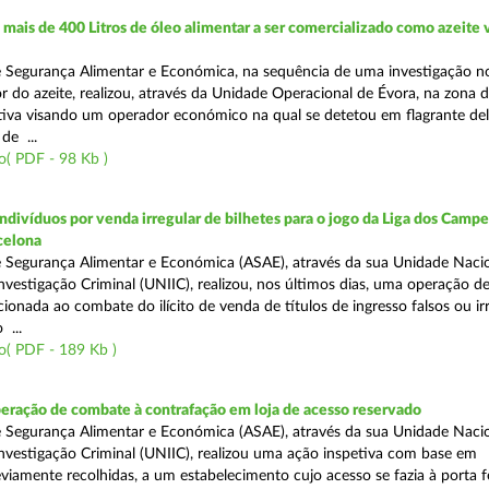
ais de 400 Litros de óleo alimentar a ser comercializado como azeite
e Segurança Alimentar e Económica, na sequência de uma investigação 
r do azeite, realizou, através da Unidade Operacional de Évora, na zona d
iva visando um operador económico na qual se detetou em flagrante deli
de ...
( PDF - 98 Kb )
divíduos por venda irregular de bilhetes para o jogo da Liga dos Campeõ
rcelona
 Segurança Alimentar e Económica (ASAE), através da sua Unidade Naci
nvestigação Criminal (UNIIC), realizou, nos últimos dias, uma operação d
ecionada ao combate do ilícito de venda de títulos de ingresso falsos ou ir
 ...
o( PDF - 189 Kb )
eração de combate à contrafação em loja de acesso reservado
 Segurança Alimentar e Económica (ASAE), através da sua Unidade Naci
nvestigação Criminal (UNIIC), realizou uma ação inspetiva com base em
viamente recolhidas, a um estabelecimento cujo acesso se fazia à porta 