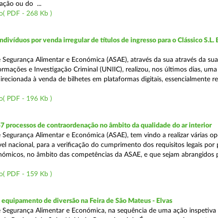
ação ou do ...
o( PDF - 268 Kb )
divíduos por venda irregular de títulos de ingresso para o Clássico S.L. 
 Segurança Alimentar e Económica (ASAE), através da sua através da su
ormações e Investigação Criminal (UNIIC), realizou, nos últimos dias, um
direcionada à venda de bilhetes em plataformas digitais, essencialmente r
o( PDF - 196 Kb )
7 processos de contraordenação no âmbito da qualidade do ar interior
 Segurança Alimentar e Económica (ASAE), tem vindo a realizar várias o
ível nacional, para a verificação do cumprimento dos requisitos legais por
ómicos, no âmbito das competências da ASAE, e que sejam abrangidos 
o( PDF - 159 Kb )
equipamento de diversão na Feira de São Mateus - Elvas
 Segurança Alimentar e Económica, na sequência de uma ação inspetiva 