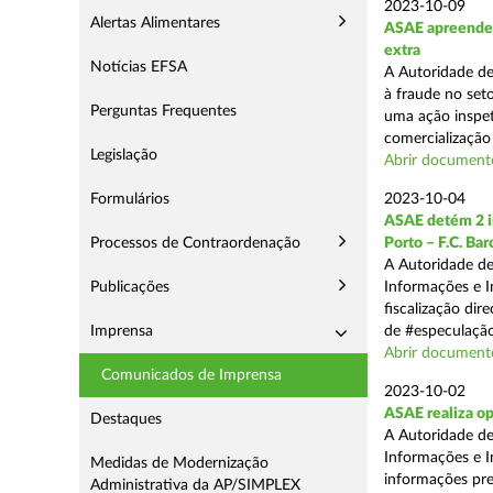
2023-10-09
Alertas Alimentares
ASAE apreende m
extra
Notícias EFSA
A Autoridade d
à fraude no seto
Perguntas Frequentes
uma ação inspet
comercialização 
Legislação
Abrir documento
Formulários
2023-10-04
ASAE detém 2 in
Processos de Contraordenação
Porto – F.C. Ba
A Autoridade de
Publicações
Informações e I
fiscalização dir
Imprensa
de #especulação
Abrir document
Comunicados de Imprensa
2023-10-02
ASAE realiza op
Destaques
A Autoridade de
Informações e I
Medidas de Modernização
informações pre
Administrativa da AP/SIMPLEX