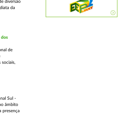
de diversão
diata da
a dos
onal de
e
 sociais,
al Sul -
 no âmbito
a presença