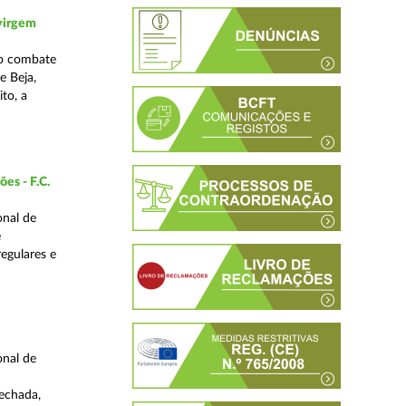
 virgem
no combate
e Beja,
to, a
es - F.C.
onal de
e
regulares e
onal de
fechada,