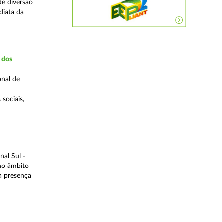
de diversão
diata da
a dos
onal de
e
 sociais,
al Sul -
 no âmbito
a presença