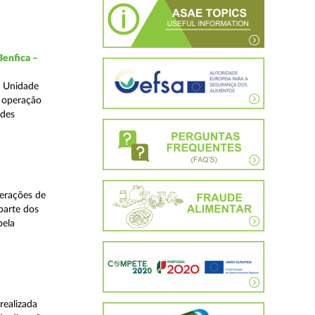
Benfica –
a Unidade
a operação
edes
perações de
 parte dos
pela
realizada