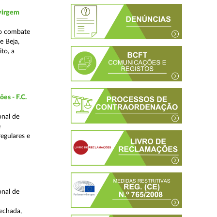
 virgem
no combate
e Beja,
to, a
es - F.C.
onal de
e
regulares e
onal de
fechada,