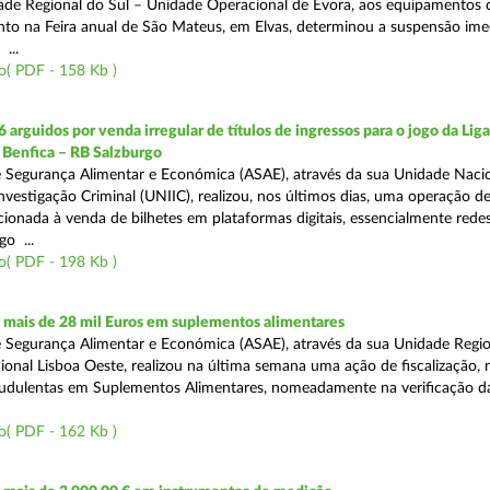
ade Regional do Sul – Unidade Operacional de Évora, aos equipamentos 
o na Feira anual de São Mateus, em Elvas, determinou a suspensão ime
...
o( PDF - 158 Kb )
 arguidos por venda irregular de títulos de ingressos para o jogo da Lig
 Benfica – RB Salzburgo
 Segurança Alimentar e Económica (ASAE), através da sua Unidade Naci
nvestigação Criminal (UNIIC), realizou, nos últimos dias, uma operação d
ecionada à venda de bilhetes em plataformas digitais, essencialmente redes
o ...
o( PDF - 198 Kb )
mais de 28 mil Euros em suplementos alimentares
 Segurança Alimentar e Económica (ASAE), através da sua Unidade Region
onal Lisboa Oeste, realizou na última semana uma ação de fiscalização,
audulentas em Suplementos Alimentares, nomeadamente na verificação d
o( PDF - 162 Kb )