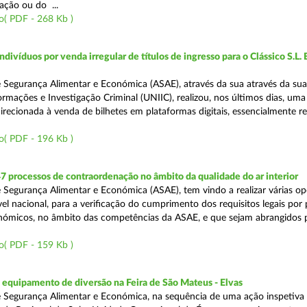
ação ou do ...
o( PDF - 268 Kb )
divíduos por venda irregular de títulos de ingresso para o Clássico S.L. 
 Segurança Alimentar e Económica (ASAE), através da sua através da su
ormações e Investigação Criminal (UNIIC), realizou, nos últimos dias, um
direcionada à venda de bilhetes em plataformas digitais, essencialmente r
o( PDF - 196 Kb )
7 processos de contraordenação no âmbito da qualidade do ar interior
 Segurança Alimentar e Económica (ASAE), tem vindo a realizar várias o
ível nacional, para a verificação do cumprimento dos requisitos legais por
ómicos, no âmbito das competências da ASAE, e que sejam abrangidos 
o( PDF - 159 Kb )
equipamento de diversão na Feira de São Mateus - Elvas
 Segurança Alimentar e Económica, na sequência de uma ação inspetiva 