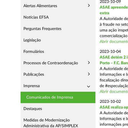
2023-10-09
Alertas Alimentares
ASAE apreende m
extra
Notícias EFSA
A Autoridade d
à fraude no seto
Perguntas Frequentes
uma ação inspet
comercialização 
Legislação
Abrir documento
Formulários
2023-10-04
ASAE detém 2 in
Processos de Contraordenação
Porto – F.C. Ba
A Autoridade de
Publicações
Informações e I
fiscalização dir
Imprensa
de #especulação
Abrir document
Comunicados de Imprensa
2023-10-02
ASAE realiza op
Destaques
A Autoridade de
Informações e I
Medidas de Modernização
informações pre
Administrativa da AP/SIMPLEX