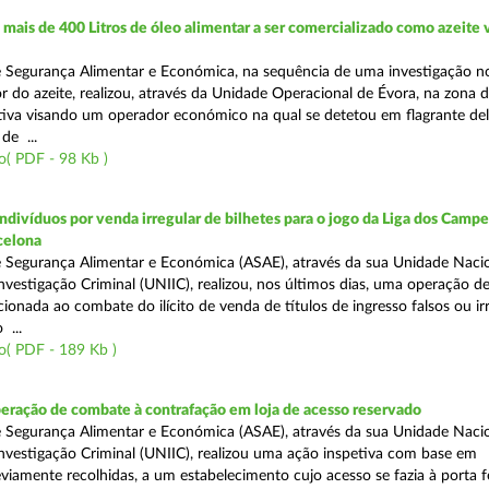
ais de 400 Litros de óleo alimentar a ser comercializado como azeite
e Segurança Alimentar e Económica, na sequência de uma investigação 
r do azeite, realizou, através da Unidade Operacional de Évora, na zona d
iva visando um operador económico na qual se detetou em flagrante deli
de ...
( PDF - 98 Kb )
divíduos por venda irregular de bilhetes para o jogo da Liga dos Campeõ
rcelona
 Segurança Alimentar e Económica (ASAE), através da sua Unidade Naci
nvestigação Criminal (UNIIC), realizou, nos últimos dias, uma operação d
ecionada ao combate do ilícito de venda de títulos de ingresso falsos ou ir
 ...
o( PDF - 189 Kb )
eração de combate à contrafação em loja de acesso reservado
 Segurança Alimentar e Económica (ASAE), através da sua Unidade Naci
nvestigação Criminal (UNIIC), realizou uma ação inspetiva com base em
viamente recolhidas, a um estabelecimento cujo acesso se fazia à porta 