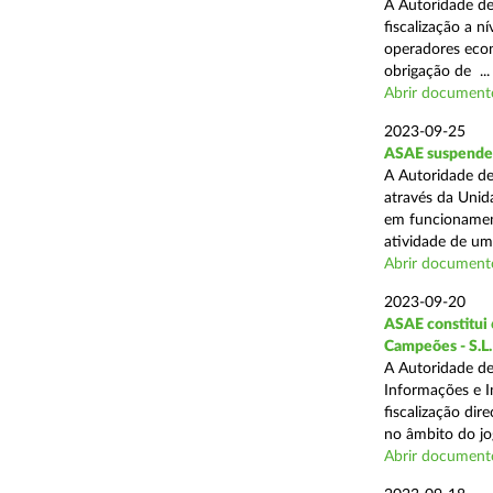
A Autoridade de
fiscalização a n
operadores econ
obrigação de ...
Abrir document
2023-09-25
ASAE suspende 
A Autoridade de
através da Unid
em funcionament
atividade de um 
Abrir document
2023-09-20
ASAE constitui 6
Campeões - S.L.
A Autoridade de
Informações e I
fiscalização dir
no âmbito do jog
Abrir document