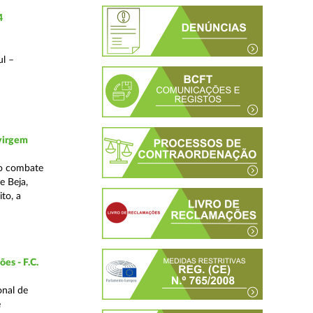
4
ul –
 virgem
no combate
e Beja,
to, a
es - F.C.
onal de
e