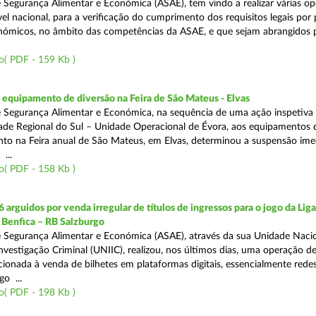
 Segurança Alimentar e Económica (ASAE), tem vindo a realizar várias o
ível nacional, para a verificação do cumprimento dos requisitos legais por
ómicos, no âmbito das competências da ASAE, e que sejam abrangidos 
o( PDF - 159 Kb )
equipamento de diversão na Feira de São Mateus - Elvas
 Segurança Alimentar e Económica, na sequência de uma ação inspetiva 
ade Regional do Sul – Unidade Operacional de Évora, aos equipamentos 
o na Feira anual de São Mateus, em Elvas, determinou a suspensão ime
...
o( PDF - 158 Kb )
 arguidos por venda irregular de títulos de ingressos para o jogo da Lig
 Benfica – RB Salzburgo
 Segurança Alimentar e Económica (ASAE), através da sua Unidade Naci
nvestigação Criminal (UNIIC), realizou, nos últimos dias, uma operação d
ecionada à venda de bilhetes em plataformas digitais, essencialmente redes
o ...
o( PDF - 198 Kb )