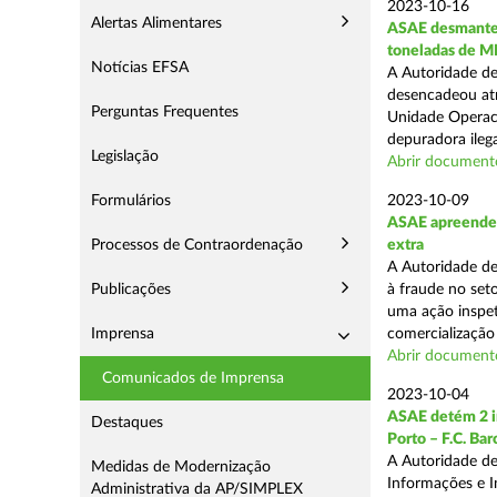
2023-10-16
Alertas Alimentares
ASAE desmantela
toneladas de M
Notícias EFSA
A Autoridade de
desencadeou atr
Perguntas Frequentes
Unidade Operac
depuradora ilega
Legislação
Abrir document
Formulários
2023-10-09
ASAE apreende m
Processos de Contraordenação
extra
A Autoridade d
Publicações
à fraude no seto
uma ação inspet
Imprensa
comercialização 
Abrir documento
Comunicados de Imprensa
2023-10-04
ASAE detém 2 in
Destaques
Porto – F.C. Ba
A Autoridade de
Medidas de Modernização
Informações e I
Administrativa da AP/SIMPLEX