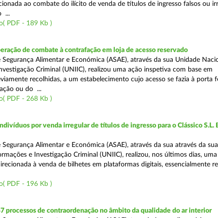
ecionada ao combate do ilícito de venda de títulos de ingresso falsos ou ir
 ...
o( PDF - 189 Kb )
eração de combate à contrafação em loja de acesso reservado
 Segurança Alimentar e Económica (ASAE), através da sua Unidade Naci
nvestigação Criminal (UNIIC), realizou uma ação inspetiva com base em
viamente recolhidas, a um estabelecimento cujo acesso se fazia à porta 
ação ou do ...
o( PDF - 268 Kb )
divíduos por venda irregular de títulos de ingresso para o Clássico S.L. 
 Segurança Alimentar e Económica (ASAE), através da sua através da su
ormações e Investigação Criminal (UNIIC), realizou, nos últimos dias, um
direcionada à venda de bilhetes em plataformas digitais, essencialmente r
o( PDF - 196 Kb )
7 processos de contraordenação no âmbito da qualidade do ar interior