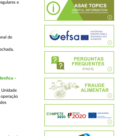
regulares e
onal de
fechada,
Benfica –
a Unidade
a operação
edes