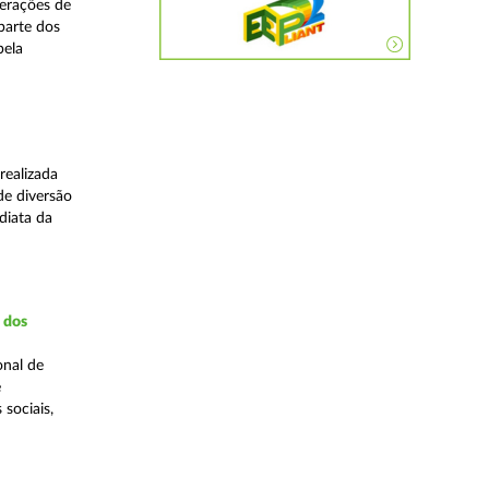
perações de
 parte dos
pela
realizada
de diversão
diata da
a dos
onal de
e
 sociais,