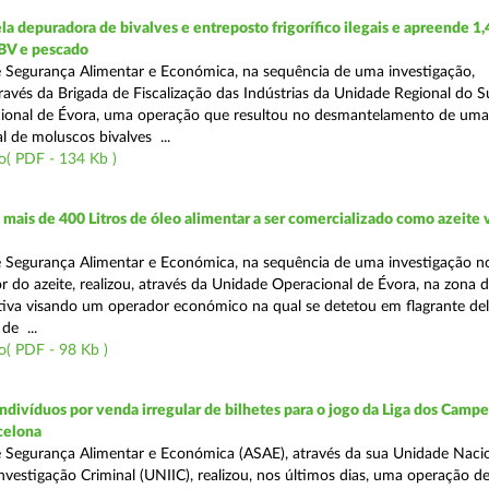
 depuradora de bivalves e entreposto frigorífico ilegais e apreende 1,
BV e pescado
 Segurança Alimentar e Económica, na sequência de uma investigação,
avés da Brigada de Fiscalização das Indústrias da Unidade Regional do S
ional de Évora, uma operação que resultou no desmantelamento de uma
l de moluscos bivalves ...
o( PDF - 134 Kb )
ais de 400 Litros de óleo alimentar a ser comercializado como azeite
e Segurança Alimentar e Económica, na sequência de uma investigação 
r do azeite, realizou, através da Unidade Operacional de Évora, na zona d
iva visando um operador económico na qual se detetou em flagrante deli
de ...
( PDF - 98 Kb )
divíduos por venda irregular de bilhetes para o jogo da Liga dos Campeõ
rcelona
 Segurança Alimentar e Económica (ASAE), através da sua Unidade Naci
nvestigação Criminal (UNIIC), realizou, nos últimos dias, uma operação d