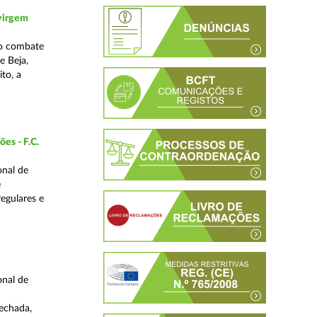
 virgem
no combate
e Beja,
to, a
es - F.C.
onal de
e
regulares e
onal de
fechada,