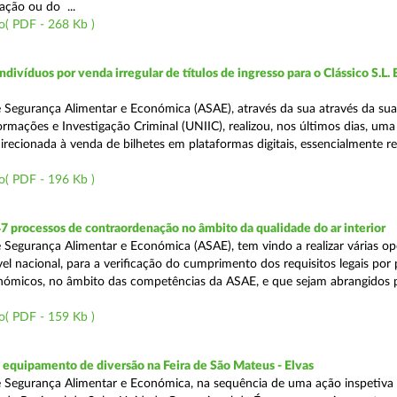
ação ou do ...
o( PDF - 268 Kb )
divíduos por venda irregular de títulos de ingresso para o Clássico S.L. 
 Segurança Alimentar e Económica (ASAE), através da sua através da su
ormações e Investigação Criminal (UNIIC), realizou, nos últimos dias, um
direcionada à venda de bilhetes em plataformas digitais, essencialmente r
o( PDF - 196 Kb )
7 processos de contraordenação no âmbito da qualidade do ar interior
 Segurança Alimentar e Económica (ASAE), tem vindo a realizar várias o
ível nacional, para a verificação do cumprimento dos requisitos legais por
ómicos, no âmbito das competências da ASAE, e que sejam abrangidos 
o( PDF - 159 Kb )
equipamento de diversão na Feira de São Mateus - Elvas
 Segurança Alimentar e Económica, na sequência de uma ação inspetiva 