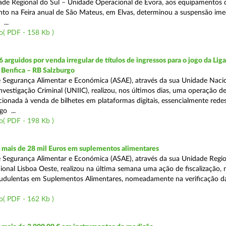
ade Regional do Sul – Unidade Operacional de Évora, aos equipamentos 
o na Feira anual de São Mateus, em Elvas, determinou a suspensão ime
...
o( PDF - 158 Kb )
 arguidos por venda irregular de títulos de ingressos para o jogo da Lig
 Benfica – RB Salzburgo
 Segurança Alimentar e Económica (ASAE), através da sua Unidade Naci
nvestigação Criminal (UNIIC), realizou, nos últimos dias, uma operação d
ecionada à venda de bilhetes em plataformas digitais, essencialmente redes
o ...
o( PDF - 198 Kb )
mais de 28 mil Euros em suplementos alimentares
 Segurança Alimentar e Económica (ASAE), através da sua Unidade Region
onal Lisboa Oeste, realizou na última semana uma ação de fiscalização,
audulentas em Suplementos Alimentares, nomeadamente na verificação d
o( PDF - 162 Kb )