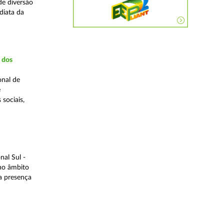
de diversão
diata da
a dos
onal de
e
 sociais,
al Sul -
 no âmbito
a presença