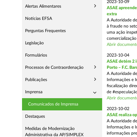
2023-10-09
Alertas Alimentares
ASAE apreende m
extra
Notícias EFSA
A Autoridade d
à fraude no seto
Perguntas Frequentes
uma ação inspet
comercialização 
Legislação
Abrir documento
Formulários
2023-10-04
ASAE detém 2 in
Processos de Contraordenação
Porto – F.C. Ba
A Autoridade de
Publicações
Informações e I
fiscalização dir
Imprensa
de #especulação
Abrir document
Comunicados de Imprensa
2023-10-02
ASAE realiza op
Destaques
A Autoridade de
Informações e I
Medidas de Modernização
informações pre
Administrativa da AP/SIMPLEX