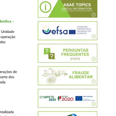
Benfica –
a Unidade
a operação
edes
perações de
 parte dos
pela
realizada