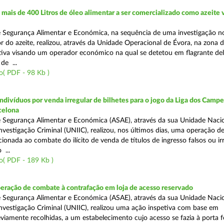
ais de 400 Litros de óleo alimentar a ser comercializado como azeite
e Segurança Alimentar e Económica, na sequência de uma investigação 
r do azeite, realizou, através da Unidade Operacional de Évora, na zona d
iva visando um operador económico na qual se detetou em flagrante deli
de ...
( PDF - 98 Kb )
divíduos por venda irregular de bilhetes para o jogo da Liga dos Campeõ
rcelona
 Segurança Alimentar e Económica (ASAE), através da sua Unidade Naci
nvestigação Criminal (UNIIC), realizou, nos últimos dias, uma operação d
ecionada ao combate do ilícito de venda de títulos de ingresso falsos ou ir
 ...
o( PDF - 189 Kb )
eração de combate à contrafação em loja de acesso reservado
 Segurança Alimentar e Económica (ASAE), através da sua Unidade Naci
nvestigação Criminal (UNIIC), realizou uma ação inspetiva com base em
viamente recolhidas, a um estabelecimento cujo acesso se fazia à porta 