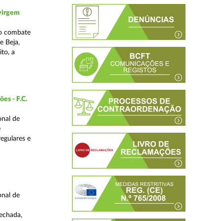
 virgem
no combate
e Beja,
to, a
es - F.C.
onal de
e
regulares e
onal de
fechada,