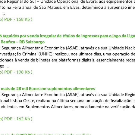
ade Regional do Sul – Unidade Operacional de Évora, aos equipamentos 
o na Feira anual de São Mateus, em Elvas, determinou a suspensão ime
...
o( PDF - 158 Kb )
 arguidos por venda irregular de títulos de ingressos para o jogo da Lig
 Benfica – RB Salzburgo
 Segurança Alimentar e Económica (ASAE), através da sua Unidade Naci
nvestigação Criminal (UNIIC), realizou, nos últimos dias, uma operação d
ecionada à venda de bilhetes em plataformas digitais, essencialmente redes
o ...
o( PDF - 198 Kb )
mais de 28 mil Euros em suplementos alimentares
 Segurança Alimentar e Económica (ASAE), através da sua Unidade Region
onal Lisboa Oeste, realizou na última semana uma ação de fiscalização,
audulentas em Suplementos Alimentares, nomeadamente na verificação d
o( PDF - 162 Kb )