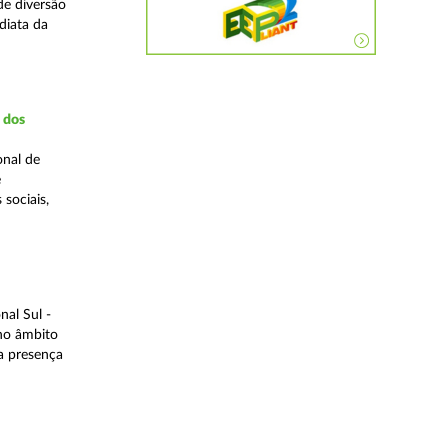
de diversão
diata da
a dos
onal de
e
 sociais,
al Sul -
 no âmbito
a presença