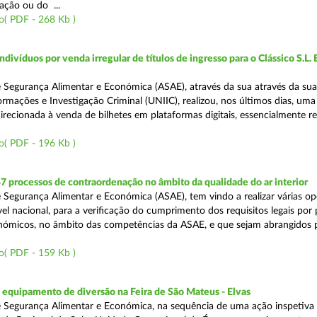
ação ou do ...
o( PDF - 268 Kb )
divíduos por venda irregular de títulos de ingresso para o Clássico S.L. 
 Segurança Alimentar e Económica (ASAE), através da sua através da su
ormações e Investigação Criminal (UNIIC), realizou, nos últimos dias, um
direcionada à venda de bilhetes em plataformas digitais, essencialmente r
o( PDF - 196 Kb )
7 processos de contraordenação no âmbito da qualidade do ar interior
 Segurança Alimentar e Económica (ASAE), tem vindo a realizar várias o
ível nacional, para a verificação do cumprimento dos requisitos legais por
ómicos, no âmbito das competências da ASAE, e que sejam abrangidos 
o( PDF - 159 Kb )
equipamento de diversão na Feira de São Mateus - Elvas
 Segurança Alimentar e Económica, na sequência de uma ação inspetiva 