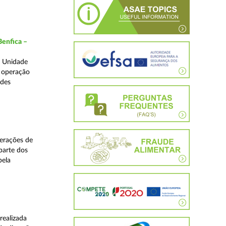
Benfica –
a Unidade
a operação
edes
perações de
 parte dos
pela
realizada