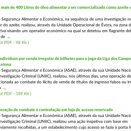
ais de 400 Litros de óleo alimentar a ser comercializado como azeite
e Segurança Alimentar e Económica, na sequência de uma investigação 
r do azeite, realizou, através da Unidade Operacional de Évora, na zona d
iva visando um operador económico na qual se detetou em flagrante deli
de ...
( PDF - 98 Kb )
divíduos por venda irregular de bilhetes para o jogo da Liga dos Campeõ
rcelona
 Segurança Alimentar e Económica (ASAE), através da sua Unidade Naci
nvestigação Criminal (UNIIC), realizou, nos últimos dias, uma operação d
ecionada ao combate do ilícito de venda de títulos de ingresso falsos ou ir
 ...
o( PDF - 189 Kb )
eração de combate à contrafação em loja de acesso reservado
 Segurança Alimentar e Económica (ASAE), através da sua Unidade Naci
nvestigação Criminal (UNIIC), realizou uma ação inspetiva com base em
viamente recolhidas, a um estabelecimento cujo acesso se fazia à porta 