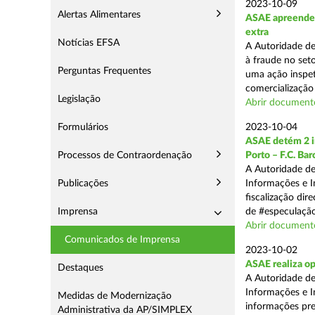
2023-10-09
Alertas Alimentares
ASAE apreende m
extra
Notícias EFSA
A Autoridade d
à fraude no seto
Perguntas Frequentes
uma ação inspet
comercialização 
Legislação
Abrir documento
Formulários
2023-10-04
ASAE detém 2 in
Processos de Contraordenação
Porto – F.C. Ba
A Autoridade de
Publicações
Informações e I
fiscalização dir
Imprensa
de #especulação
Abrir document
Comunicados de Imprensa
2023-10-02
ASAE realiza op
Destaques
A Autoridade de
Informações e I
Medidas de Modernização
informações pre
Administrativa da AP/SIMPLEX