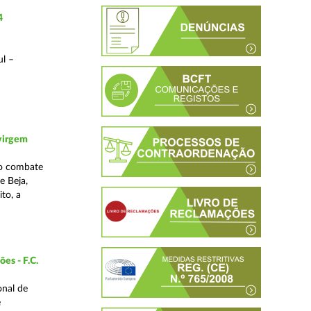
4
ul –
 virgem
no combate
e Beja,
to, a
es - F.C.
onal de
e