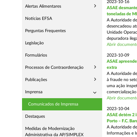
2023-10-16
Alertas Alimentares
ASAE desmantela
toneladas de M
Notícias EFSA
A Autoridade de
desencadeou atr
Perguntas Frequentes
Unidade Operac
depuradora ilega
Legislação
Abrir document
Formulários
2023-10-09
ASAE apreende m
Processos de Contraordenação
extra
A Autoridade d
Publicações
à fraude no seto
uma ação inspet
Imprensa
comercialização 
Abrir documento
Comunicados de Imprensa
2023-10-04
ASAE detém 2 in
Destaques
Porto – F.C. Ba
A Autoridade de
Medidas de Modernização
Informações e I
Administrativa da AP/SIMPLEX