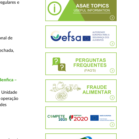
regulares e
onal de
fechada,
Benfica –
a Unidade
a operação
edes