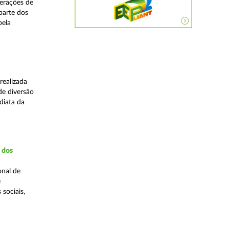
perações de
 parte dos
pela
realizada
de diversão
diata da
a dos
onal de
e
 sociais,