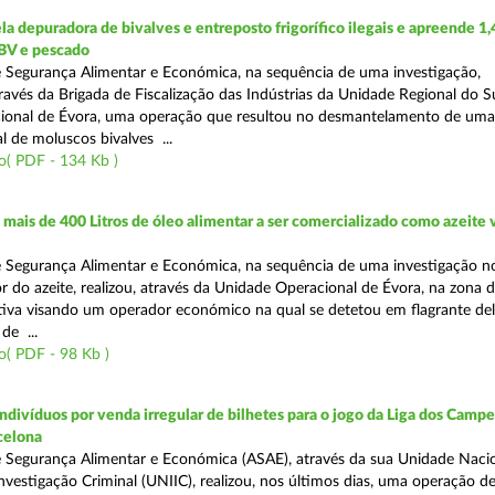
 depuradora de bivalves e entreposto frigorífico ilegais e apreende 1,
BV e pescado
 Segurança Alimentar e Económica, na sequência de uma investigação,
avés da Brigada de Fiscalização das Indústrias da Unidade Regional do S
ional de Évora, uma operação que resultou no desmantelamento de uma
l de moluscos bivalves ...
o( PDF - 134 Kb )
ais de 400 Litros de óleo alimentar a ser comercializado como azeite
e Segurança Alimentar e Económica, na sequência de uma investigação 
r do azeite, realizou, através da Unidade Operacional de Évora, na zona d
iva visando um operador económico na qual se detetou em flagrante deli
de ...
( PDF - 98 Kb )
divíduos por venda irregular de bilhetes para o jogo da Liga dos Campeõ
rcelona
 Segurança Alimentar e Económica (ASAE), através da sua Unidade Naci
nvestigação Criminal (UNIIC), realizou, nos últimos dias, uma operação d