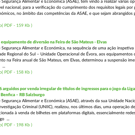
 Segurança Alimentar e Económica (ASAE), tem vindo a realizar várias o
ível nacional, para a verificação do cumprimento dos requisitos legais por
ómicos, no âmbito das competências da ASAE, e que sejam abrangidos 
o( PDF - 159 Kb )
equipamento de diversão na Feira de São Mateus - Elvas
 Segurança Alimentar e Económica, na sequência de uma ação inspetiva 
ade Regional do Sul – Unidade Operacional de Évora, aos equipamentos 
o na Feira anual de São Mateus, em Elvas, determinou a suspensão ime
...
o( PDF - 158 Kb )
 arguidos por venda irregular de títulos de ingressos para o jogo da Lig
 Benfica – RB Salzburgo
 Segurança Alimentar e Económica (ASAE), através da sua Unidade Naci
nvestigação Criminal (UNIIC), realizou, nos últimos dias, uma operação d
ecionada à venda de bilhetes em plataformas digitais, essencialmente redes
o ...
o( PDF - 198 Kb )