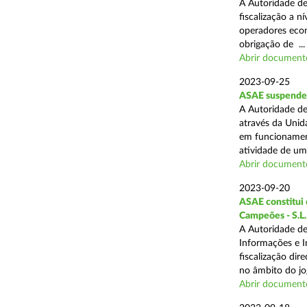
A Autoridade de
fiscalização a n
operadores econ
obrigação de ...
Abrir document
2023-09-25
ASAE suspende 
A Autoridade de
através da Unid
em funcionament
atividade de um 
Abrir document
2023-09-20
ASAE constitui 6
Campeões - S.L.
A Autoridade de
Informações e I
fiscalização dir
no âmbito do jog
Abrir document