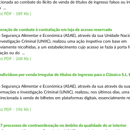
ecionada ao combate do ilícito de venda de títulos de ingresso falsos ou ir
 ...
o( PDF - 189 Kb )
eração de combate à contrafação em loja de acesso reservado
 Segurança Alimentar e Económica (ASAE), através da sua Unidade Naci
nvestigação Criminal (UNIIC), realizou uma ação inspetiva com base em
viamente recolhidas, a um estabelecimento cujo acesso se fazia à porta 
ação ou do ...
o( PDF - 268 Kb )
divíduos por venda irregular de títulos de ingresso para o Clássico S.L. 
 Segurança Alimentar e Económica (ASAE), através da sua através da su
ormações e Investigação Criminal (UNIIC), realizou, nos últimos dias, um
direcionada à venda de bilhetes em plataformas digitais, essencialmente r
o( PDF - 196 Kb )
7 processos de contraordenação no âmbito da qualidade do ar interior