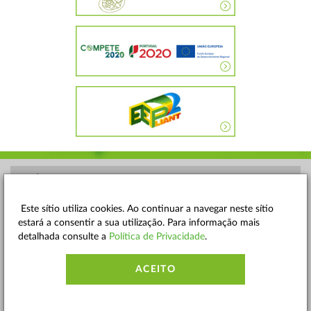
POLÍTICA DE PRIVACIDADE
TERMOS E CONDIÇÕES
Este sítio utiliza cookies. Ao continuar a navegar neste sítio
estará a consentir a sua utilização. Para informação mais
MAPA DO SITE
detalhada consulte a
Política de Privacidade
.
CONTACTOS
ACEITO
ACESSIBILIDADE