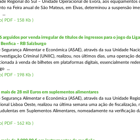
ade Regional do Sul – Unidade Operacional de Évora, aos equipamentos 
o na Feira anual de São Mateus, em Elvas, determinou a suspensão ime
...
o( PDF - 158 Kb )
 arguidos por venda irregular de títulos de ingressos para o jogo da Lig
 Benfica – RB Salzburgo
 Segurança Alimentar e Económica (ASAE), através da sua Unidade Naci
nvestigação Criminal (UNIIC), realizou, nos últimos dias, uma operação d
ecionada à venda de bilhetes em plataformas digitais, essencialmente redes
o ...
o( PDF - 198 Kb )
mais de 28 mil Euros em suplementos alimentares
 Segurança Alimentar e Económica (ASAE), através da sua Unidade Region
onal Lisboa Oeste, realizou na última semana uma ação de fiscalização,
audulentas em Suplementos Alimentares, nomeadamente na verificação d
o( PDF - 162 Kb )