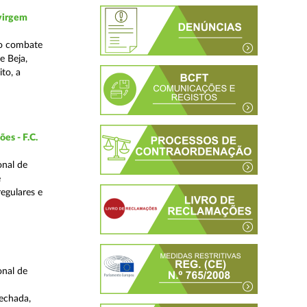
 virgem
no combate
e Beja,
to, a
es - F.C.
onal de
e
regulares e
onal de
fechada,