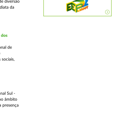
de diversão
diata da
a dos
onal de
e
 sociais,
al Sul -
 no âmbito
a presença