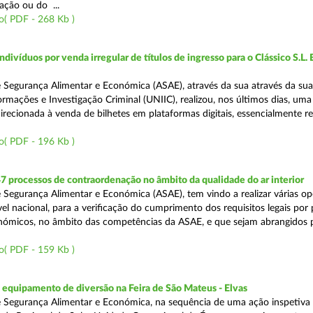
ação ou do ...
o( PDF - 268 Kb )
divíduos por venda irregular de títulos de ingresso para o Clássico S.L. 
 Segurança Alimentar e Económica (ASAE), através da sua através da su
ormações e Investigação Criminal (UNIIC), realizou, nos últimos dias, um
direcionada à venda de bilhetes em plataformas digitais, essencialmente r
o( PDF - 196 Kb )
7 processos de contraordenação no âmbito da qualidade do ar interior
 Segurança Alimentar e Económica (ASAE), tem vindo a realizar várias o
ível nacional, para a verificação do cumprimento dos requisitos legais por
ómicos, no âmbito das competências da ASAE, e que sejam abrangidos 
o( PDF - 159 Kb )
equipamento de diversão na Feira de São Mateus - Elvas
 Segurança Alimentar e Económica, na sequência de uma ação inspetiva 