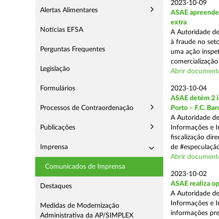
2023-10-09
Alertas Alimentares
ASAE apreende m
extra
Notícias EFSA
A Autoridade d
à fraude no seto
Perguntas Frequentes
uma ação inspet
comercialização 
Legislação
Abrir documento
Formulários
2023-10-04
ASAE detém 2 in
Processos de Contraordenação
Porto – F.C. Ba
A Autoridade de
Publicações
Informações e I
fiscalização dir
Imprensa
de #especulação
Abrir document
Comunicados de Imprensa
2023-10-02
ASAE realiza op
Destaques
A Autoridade de
Informações e I
Medidas de Modernização
informações pre
Administrativa da AP/SIMPLEX