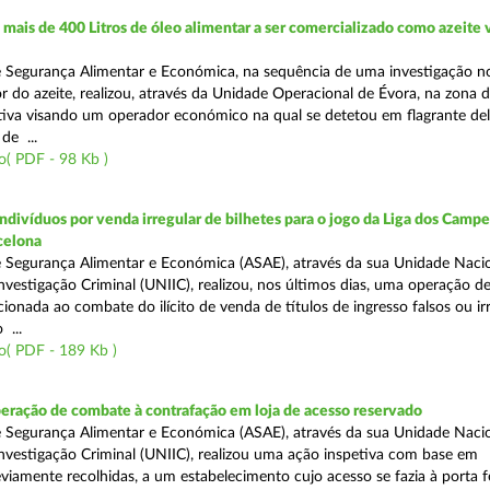
ais de 400 Litros de óleo alimentar a ser comercializado como azeite
e Segurança Alimentar e Económica, na sequência de uma investigação 
r do azeite, realizou, através da Unidade Operacional de Évora, na zona d
iva visando um operador económico na qual se detetou em flagrante deli
de ...
( PDF - 98 Kb )
divíduos por venda irregular de bilhetes para o jogo da Liga dos Campeõ
rcelona
 Segurança Alimentar e Económica (ASAE), através da sua Unidade Naci
nvestigação Criminal (UNIIC), realizou, nos últimos dias, uma operação d
ecionada ao combate do ilícito de venda de títulos de ingresso falsos ou ir
 ...
o( PDF - 189 Kb )
eração de combate à contrafação em loja de acesso reservado
 Segurança Alimentar e Económica (ASAE), através da sua Unidade Naci
nvestigação Criminal (UNIIC), realizou uma ação inspetiva com base em
viamente recolhidas, a um estabelecimento cujo acesso se fazia à porta 