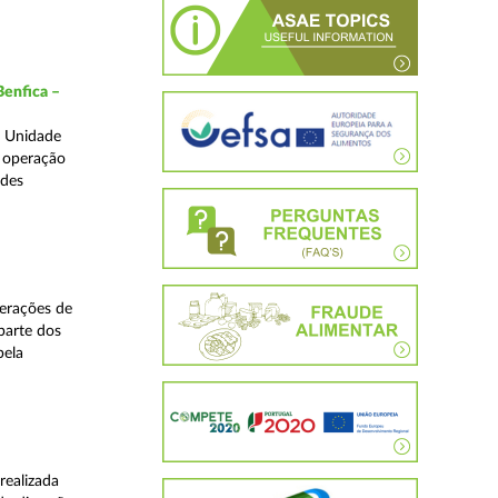
Benfica –
a Unidade
a operação
edes
perações de
 parte dos
pela
realizada